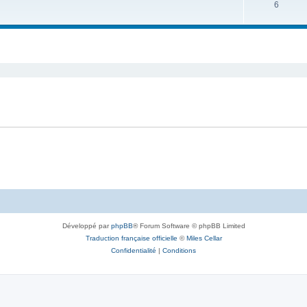
6
Développé par
phpBB
® Forum Software © phpBB Limited
Traduction française officielle
©
Miles Cellar
Confidentialité
|
Conditions