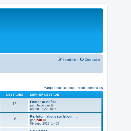
Inscription
Connexion
Marquer tous les sous-forums comme lus
MESSAGES
DERNIER MESSAGE
Photos et vidéos
15
C
par
Uncle Jim
o
08 oct. 2022, 10:09
n
s
Re: Informations sur la journ…
9
u
C
par
jean
l
o
09 sept. 2022, 14:05
t
n
e
s