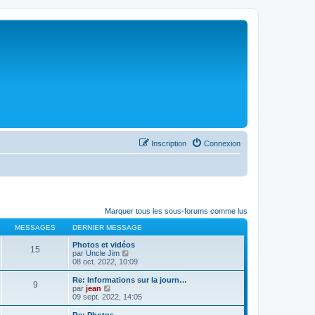
Inscription
Connexion
Marquer tous les sous-forums comme lus
MESSAGES
DERNIER MESSAGE
Photos et vidéos
15
C
par
Uncle Jim
o
08 oct. 2022, 10:09
n
s
Re: Informations sur la journ…
9
u
C
par
jean
l
o
09 sept. 2022, 14:05
t
n
e
s