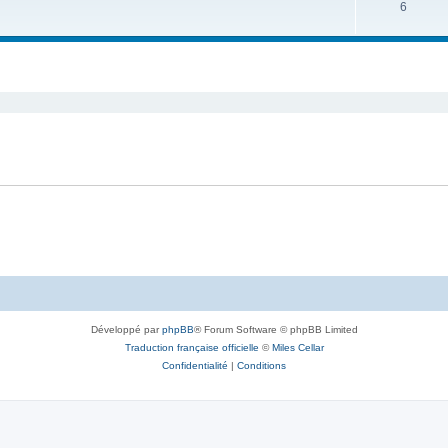
6
Développé par
phpBB
® Forum Software © phpBB Limited
Traduction française officielle
©
Miles Cellar
Confidentialité
|
Conditions