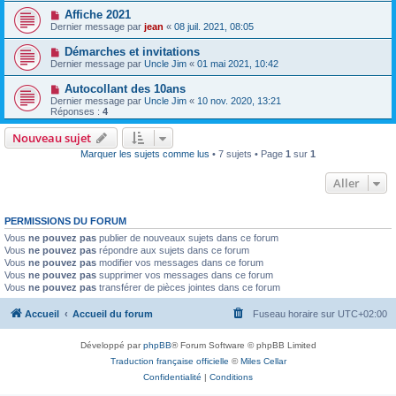
Affiche 2021
Dernier message par
jean
«
08 juil. 2021, 08:05
Démarches et invitations
Dernier message par
Uncle Jim
«
01 mai 2021, 10:42
Autocollant des 10ans
Dernier message par
Uncle Jim
«
10 nov. 2020, 13:21
Réponses :
4
Nouveau sujet
Marquer les sujets comme lus
• 7 sujets • Page
1
sur
1
Aller
PERMISSIONS DU FORUM
Vous
ne pouvez pas
publier de nouveaux sujets dans ce forum
Vous
ne pouvez pas
répondre aux sujets dans ce forum
Vous
ne pouvez pas
modifier vos messages dans ce forum
Vous
ne pouvez pas
supprimer vos messages dans ce forum
Vous
ne pouvez pas
transférer de pièces jointes dans ce forum
Accueil
Accueil du forum
Fuseau horaire sur
UTC+02:00
Développé par
phpBB
® Forum Software © phpBB Limited
Traduction française officielle
©
Miles Cellar
Confidentialité
|
Conditions