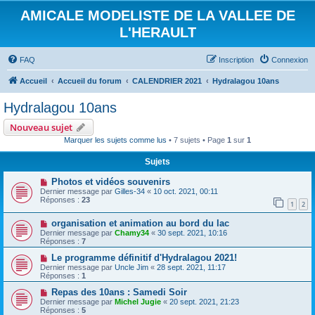
AMICALE MODELISTE DE LA VALLEE DE
L'HERAULT
FAQ
Inscription
Connexion
Accueil
Accueil du forum
CALENDRIER 2021
Hydralagou 10ans
Hydralagou 10ans
Nouveau sujet
Marquer les sujets comme lus
• 7 sujets • Page
1
sur
1
Sujets
Photos et vidéos souvenirs
Dernier message par
Gilles-34
«
10 oct. 2021, 00:11
Réponses :
23
1
2
organisation et animation au bord du lac
Dernier message par
Chamy34
«
30 sept. 2021, 10:16
Réponses :
7
Le programme définitif d'Hydralagou 2021!
Dernier message par
Uncle Jim
«
28 sept. 2021, 11:17
Réponses :
1
Repas des 10ans : Samedi Soir
Dernier message par
Michel Jugie
«
20 sept. 2021, 21:23
Réponses :
5