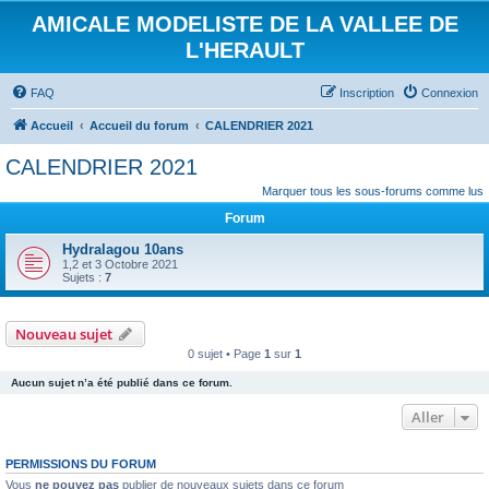
AMICALE MODELISTE DE LA VALLEE DE
L'HERAULT
FAQ
Inscription
Connexion
Accueil
Accueil du forum
CALENDRIER 2021
CALENDRIER 2021
Marquer tous les sous-forums comme lus
Forum
Hydralagou 10ans
1,2 et 3 Octobre 2021
Sujets :
7
Nouveau sujet
0 sujet • Page
1
sur
1
Aucun sujet n’a été publié dans ce forum.
Aller
PERMISSIONS DU FORUM
Vous
ne pouvez pas
publier de nouveaux sujets dans ce forum