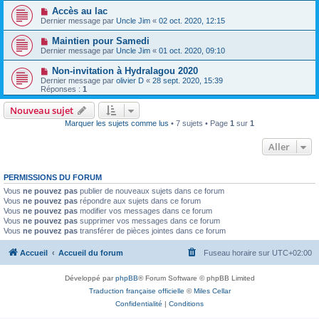
Accès au lac
Dernier message par
Uncle Jim
«
02 oct. 2020, 12:15
Maintien pour Samedi
Dernier message par
Uncle Jim
«
01 oct. 2020, 09:10
Non-invitation à Hydralagou 2020
Dernier message par
olivier D
«
28 sept. 2020, 15:39
Réponses :
1
Nouveau sujet
Marquer les sujets comme lus
• 7 sujets • Page
1
sur
1
Aller
PERMISSIONS DU FORUM
Vous
ne pouvez pas
publier de nouveaux sujets dans ce forum
Vous
ne pouvez pas
répondre aux sujets dans ce forum
Vous
ne pouvez pas
modifier vos messages dans ce forum
Vous
ne pouvez pas
supprimer vos messages dans ce forum
Vous
ne pouvez pas
transférer de pièces jointes dans ce forum
Accueil
Accueil du forum
Fuseau horaire sur
UTC+02:00
Développé par
phpBB
® Forum Software © phpBB Limited
Traduction française officielle
©
Miles Cellar
Confidentialité
|
Conditions