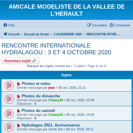
AMICALE MODELISTE DE LA VALLEE DE
L'HERAULT
FAQ
Inscription
Connexion
Accueil
Accueil du forum
CALENDRIER 2020
RENCONTRE INTERNATIONALE HYDRALAGOU : 3 ET 4 OCTOBRE 2020
RENCONTRE INTERNATIONALE
HYDRALAGOU : 3 ET 4 OCTOBRE 2020
Nouveau sujet
Marquer les sujets comme lus
• 7 sujets • Page
1
sur
1
Sujets
Photos et video
Dernier message par
jean
«
06 oct. 2020, 21:11
Photos du dimanche
Dernier message par
Chamy34
«
06 oct. 2020, 10:48
Réponses :
5
Photos du samedi
Dernier message par
Chamy34
«
05 oct. 2020, 19:29
Réponses :
8
Hydralagou 2021, Anniversaires
Dernier message par
Uncle Jim
«
05 oct. 2020, 08:11