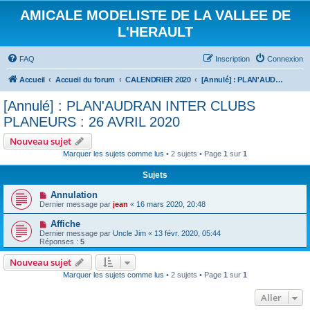
AMICALE MODELISTE DE LA VALLEE DE
L'HERAULT
FAQ
Inscription
Connexion
Accueil
Accueil du forum
CALENDRIER 2020
[Annulé] : PLAN'AUDRAN INTER CLUBS PLANEURS : 26 AVRIL 2020
[Annulé] : PLAN'AUDRAN INTER CLUBS
PLANEURS : 26 AVRIL 2020
Nouveau sujet
Marquer les sujets comme lus
• 2 sujets • Page
1
sur
1
Sujets
Annulation
Dernier message par
jean
«
16 mars 2020, 20:48
Affiche
Dernier message par
Uncle Jim
«
13 févr. 2020, 05:44
Réponses :
5
Nouveau sujet
Marquer les sujets comme lus
• 2 sujets • Page
1
sur
1
Aller