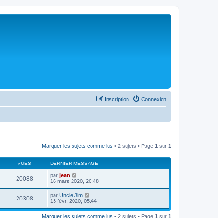
Inscription
Connexion
Marquer les sujets comme lus
• 2 sujets • Page
1
sur
1
VUES
DERNIER MESSAGE
par
jean
20088
16 mars 2020, 20:48
par
Uncle Jim
20308
13 févr. 2020, 05:44
Marquer les sujets comme lus
• 2 sujets • Page
1
sur
1