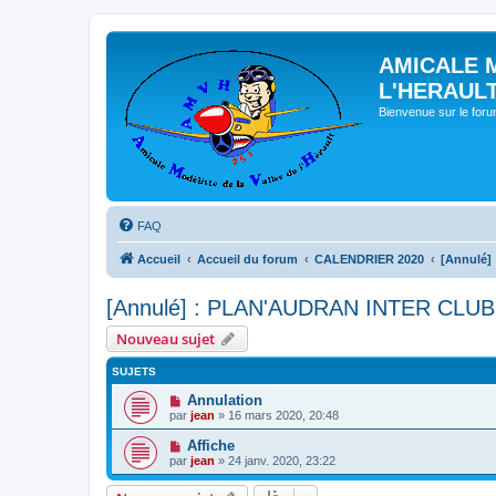
AMICALE 
L'HERAUL
Bienvenue sur le for
FAQ
Accueil
Accueil du forum
CALENDRIER 2020
[Annulé]
[Annulé] : PLAN'AUDRAN INTER CLUB
Nouveau sujet
SUJETS
Annulation
par
jean
» 16 mars 2020, 20:48
Affiche
par
jean
» 24 janv. 2020, 23:22