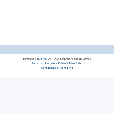
Développé par
phpBB
® Forum Software © phpBB Limited
Traduction française officielle
©
Miles Cellar
Confidentialité
|
Conditions