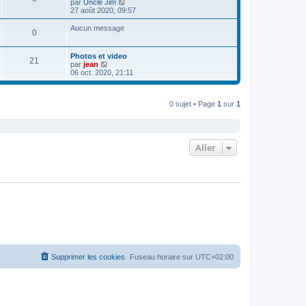
C
par
Uncle Jim
r
o
27 août 2020, 09:57
l
n
e
s
Aucun message
d
0
u
e
l
r
t
n
Photos et video
e
21
i
C
par
jean
r
e
o
06 oct. 2020, 21:11
l
r
n
e
m
s
d
e
u
e
s
0 sujet • Page
1
sur
1
l
r
s
t
n
a
e
i
g
r
e
e
l
r
e
Aller
m
d
e
e
s
r
s
n
a
i
g
e
e
r
m
e
s
s
a
g
Supprimer les cookies
Fuseau horaire sur
UTC+02:00
e