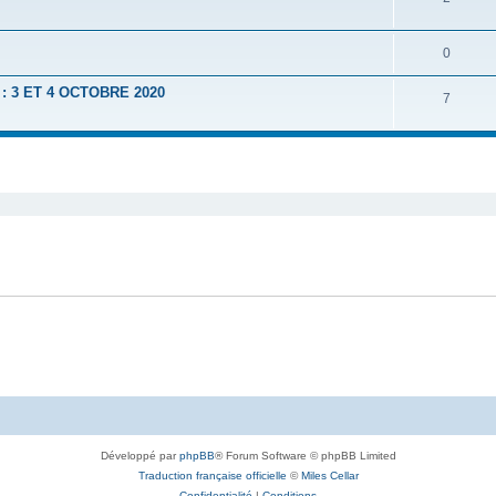
0
 3 ET 4 OCTOBRE 2020
7
Développé par
phpBB
® Forum Software © phpBB Limited
Traduction française officielle
©
Miles Cellar
Confidentialité
|
Conditions