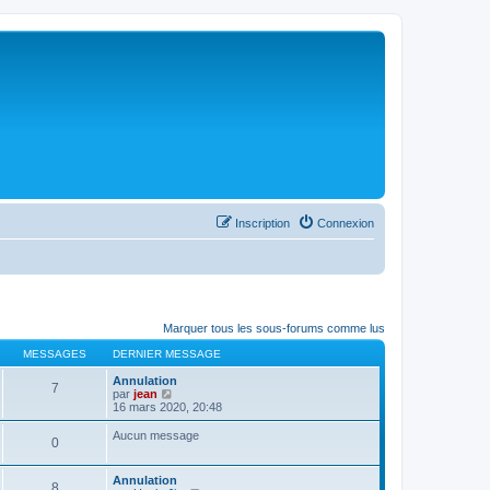
Inscription
Connexion
Marquer tous les sous-forums comme lus
MESSAGES
DERNIER MESSAGE
Annulation
7
C
par
jean
o
16 mars 2020, 20:48
n
s
Aucun message
0
u
l
t
Annulation
e
8