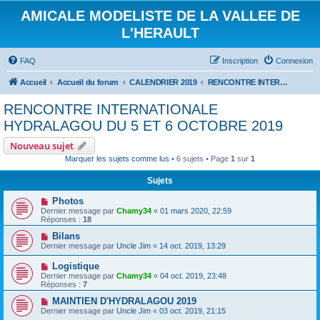
AMICALE MODELISTE DE LA VALLEE DE
L'HERAULT
FAQ
Inscription
Connexion
Accueil
Accueil du forum
CALENDRIER 2019
RENCONTRE INTERNATIONALE HYDRALAGOU DU 5 ET 6 OCTOBRE 2019
RENCONTRE INTERNATIONALE
HYDRALAGOU DU 5 ET 6 OCTOBRE 2019
Nouveau sujet
Marquer les sujets comme lus
• 6 sujets • Page
1
sur
1
Sujets
Photos
Dernier message par
Chamy34
«
01 mars 2020, 22:59
Réponses :
18
Bilans
Dernier message par
Uncle Jim
«
14 oct. 2019, 13:29
Logistique
Dernier message par
Chamy34
«
04 oct. 2019, 23:48
Réponses :
7
MAINTIEN D'HYDRALAGOU 2019
Dernier message par
Uncle Jim
«
03 oct. 2019, 21:15