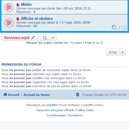
Météo
Dernier message par
Uncle Jim
«
03 oct. 2019, 21:11
Réponses :
3
Affiche et stickers
Dernier message par
olivier D
«
17 sept. 2019, 18:58
Réponses :
22
1
2
Nouveau sujet
Marquer les sujets comme lus
• 6 sujets • Page
1
sur
1
Aller
PERMISSIONS DU FORUM
Vous
ne pouvez pas
publier de nouveaux sujets dans ce forum
Vous
ne pouvez pas
répondre aux sujets dans ce forum
Vous
ne pouvez pas
modifier vos messages dans ce forum
Vous
ne pouvez pas
supprimer vos messages dans ce forum
Vous
ne pouvez pas
transférer de pièces jointes dans ce forum
Accueil
Accueil du forum
Fuseau horaire sur
UTC+02:00
Développé par
phpBB
® Forum Software © phpBB Limited
Traduction française officielle
©
Miles Cellar
Confidentialité
|
Conditions