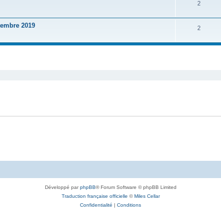
2
embre 2019
2
Développé par
phpBB
® Forum Software © phpBB Limited
Traduction française officielle
©
Miles Cellar
Confidentialité
|
Conditions