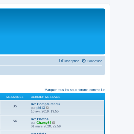
Inscription
Connexion
Marquer tous les sous-forums comme lus
MESSAGES
DERNIER MESSAGE
Re: Compte rendu
35
C
par
phil13
o
16 avr. 2019, 19:55
n
s
Re: Photos
56
u
C
par
Chamy34
l
o
01 mars 2020, 22:59
t
n
e
s