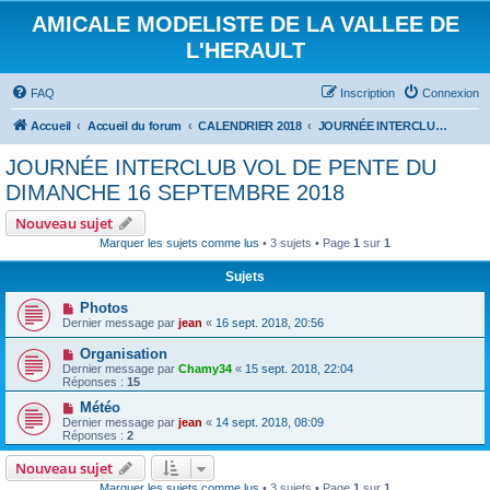
AMICALE MODELISTE DE LA VALLEE DE
L'HERAULT
FAQ
Inscription
Connexion
Accueil
Accueil du forum
CALENDRIER 2018
JOURNÉE INTERCLUB VOL DE PENTE DU DIMANCHE 16 SEPTEMBRE 2018
JOURNÉE INTERCLUB VOL DE PENTE DU
DIMANCHE 16 SEPTEMBRE 2018
Nouveau sujet
Marquer les sujets comme lus
• 3 sujets • Page
1
sur
1
Sujets
Photos
Dernier message par
jean
«
16 sept. 2018, 20:56
Organisation
Dernier message par
Chamy34
«
15 sept. 2018, 22:04
Réponses :
15
Météo
Dernier message par
jean
«
14 sept. 2018, 08:09
Réponses :
2
Nouveau sujet
Marquer les sujets comme lus
• 3 sujets • Page
1
sur
1