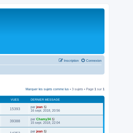
Inscription
Connexion
Marquer les sujets comme lus
• 3 sujets • Page
1
sur
1
VUES
DERNIER MESSAGE
par
jean
15393
16 sept. 2018, 20:56
par
Chamy34
39388
15 sept. 2018, 22:04
par
jean