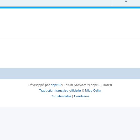
2
Développé par
phpBB
® Forum Software © phpBB Limited
Traduction française officielle
©
Miles Cellar
Confidentialité
|
Conditions