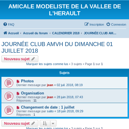
AMICALE MODELISTE DE LA VALLEE DE
L'HERAULT
FAQ
Inscription
Connexion
Accueil
Accueil du forum
CALENDRIER 2018
JOURNÉE CLUB AMVH DU DIMANCHE 01 JUILLET 2018
JOURNÉE CLUB AMVH DU DIMANCHE 01
JUILLET 2018
Nouveau sujet
Marquer les sujets comme lus
• 3 sujets • Page
1
sur
1
Sujets
Photos
Dernier message par
jean
«
02 juil. 2018, 08:19
Organisation
Dernier message par
jean
«
28 juin 2018, 07:43
Réponses :
11
Changement de date : 1 juillet
Dernier message par
salto
«
18 juin 2018, 09:29
Réponses :
1
Nouveau sujet
Marquer les sujets comme lus
• 3 sujets • Page
1
sur
1