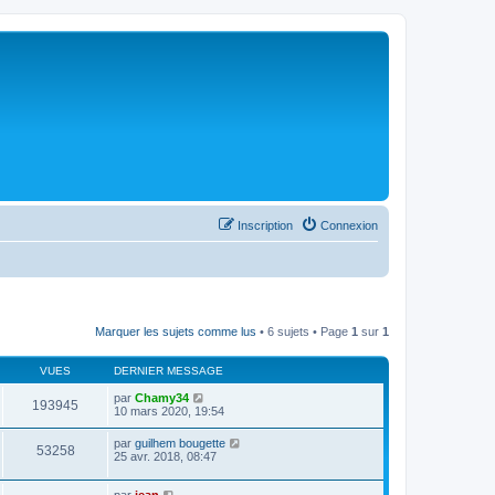
Inscription
Connexion
Marquer les sujets comme lus
• 6 sujets • Page
1
sur
1
VUES
DERNIER MESSAGE
par
Chamy34
193945
10 mars 2020, 19:54
par
guilhem bougette
53258
25 avr. 2018, 08:47
par
jean