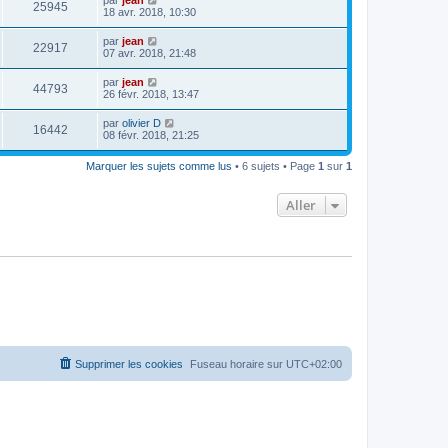
25945
18 avr. 2018, 10:30
par
jean
22917
07 avr. 2018, 21:48
par
jean
44793
26 févr. 2018, 13:47
par
olivier D
16442
08 févr. 2018, 21:25
Marquer les sujets comme lus
• 6 sujets • Page
1
sur
1
Aller
Supprimer les cookies
Fuseau horaire sur
UTC+02:00