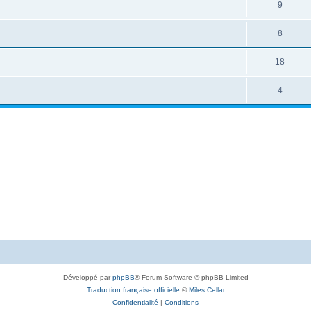
9
8
18
4
Développé par
phpBB
® Forum Software © phpBB Limited
Traduction française officielle
©
Miles Cellar
Confidentialité
|
Conditions