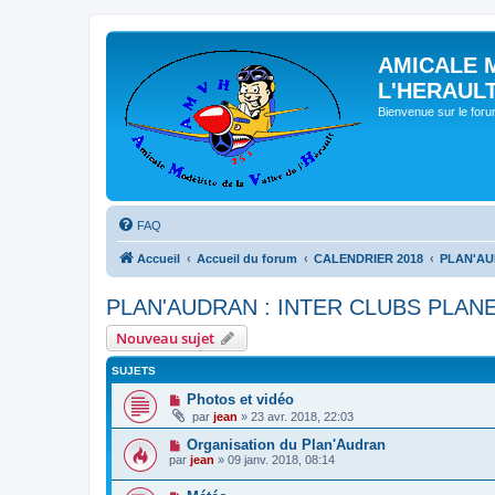
AMICALE 
L'HERAUL
Bienvenue sur le for
FAQ
Accueil
Accueil du forum
CALENDRIER 2018
PLAN'AU
PLAN'AUDRAN : INTER CLUBS PLANE
Nouveau sujet
SUJETS
Photos et vidéo
par
jean
» 23 avr. 2018, 22:03
Organisation du Plan'Audran
par
jean
» 09 janv. 2018, 08:14