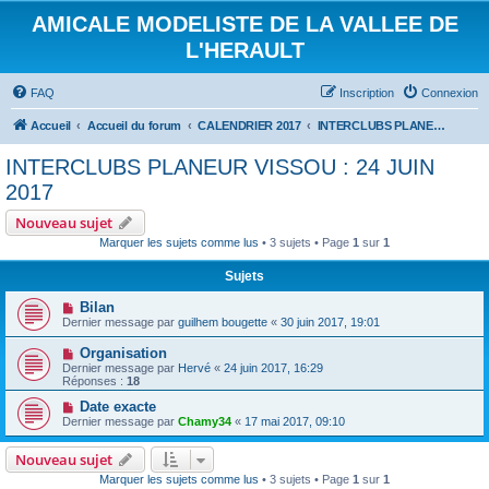
AMICALE MODELISTE DE LA VALLEE DE
L'HERAULT
FAQ
Inscription
Connexion
Accueil
Accueil du forum
CALENDRIER 2017
INTERCLUBS PLANEUR VISSOU : 24 JUIN 2017
INTERCLUBS PLANEUR VISSOU : 24 JUIN
2017
Nouveau sujet
Marquer les sujets comme lus
• 3 sujets • Page
1
sur
1
Sujets
Bilan
Dernier message par
guilhem bougette
«
30 juin 2017, 19:01
Organisation
Dernier message par
Hervé
«
24 juin 2017, 16:29
Réponses :
18
Date exacte
Dernier message par
Chamy34
«
17 mai 2017, 09:10
Nouveau sujet
Marquer les sujets comme lus
• 3 sujets • Page
1
sur
1