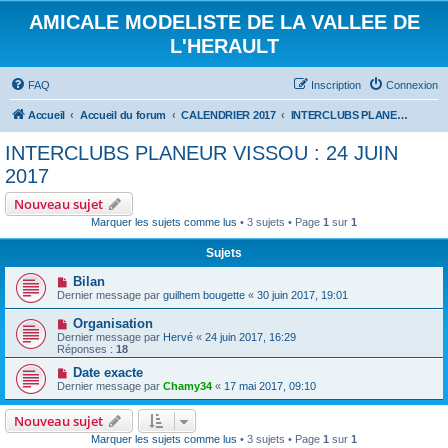
AMICALE MODELISTE DE LA VALLEE DE
L'HERAULT
FAQ
Inscription
Connexion
Accueil
Accueil du forum
CALENDRIER 2017
INTERCLUBS PLANEUR VISSOU : 24 JUIN 2017
INTERCLUBS PLANEUR VISSOU : 24 JUIN
2017
Nouveau sujet
Marquer les sujets comme lus
• 3 sujets • Page
1
sur
1
Sujets
Bilan
Dernier message par
guilhem bougette
«
30 juin 2017, 19:01
Organisation
Dernier message par
Hervé
«
24 juin 2017, 16:29
Réponses :
18
Date exacte
Dernier message par
Chamy34
«
17 mai 2017, 09:10
Nouveau sujet
Marquer les sujets comme lus
• 3 sujets • Page
1
sur
1