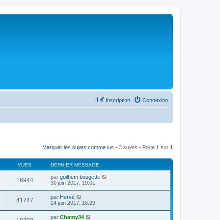
Inscription
Connexion
Marquer les sujets comme lus
• 3 sujets • Page
1
sur
1
VUES
DERNIER MESSAGE
par
guilhem bougette
16944
30 juin 2017, 19:01
par
Hervé
41747
24 juin 2017, 16:29
par
Chamy34