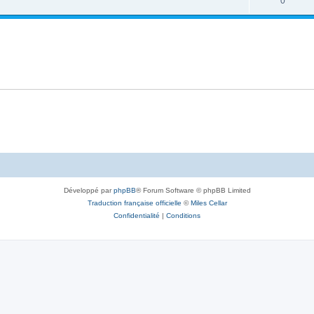
0
Développé par
phpBB
® Forum Software © phpBB Limited
Traduction française officielle
©
Miles Cellar
Confidentialité
|
Conditions