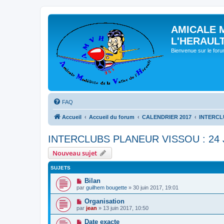
AMICALE 
L'HERAUL
Bienvenue sur le for
FAQ
Accueil
Accueil du forum
CALENDRIER 2017
INTERCLU
INTERCLUBS PLANEUR VISSOU : 24 
Nouveau sujet
SUJETS
Bilan
par
guilhem bougette
» 30 juin 2017, 19:01
Organisation
par
jean
» 13 juin 2017, 10:50
Date exacte