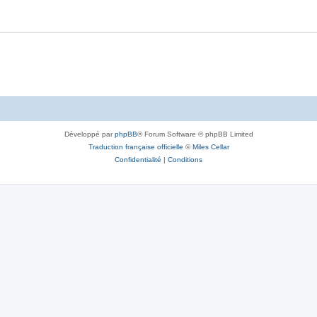
Développé par
phpBB
® Forum Software © phpBB Limited
Traduction française officielle
©
Miles Cellar
Confidentialité
|
Conditions