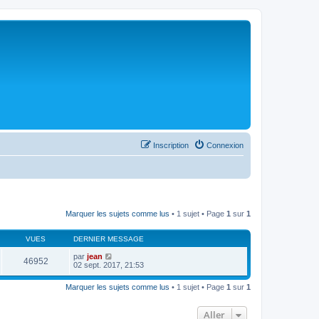
Inscription
Connexion
Marquer les sujets comme lus
• 1 sujet • Page
1
sur
1
VUES
DERNIER MESSAGE
par
jean
46952
02 sept. 2017, 21:53
Marquer les sujets comme lus
• 1 sujet • Page
1
sur
1
Aller