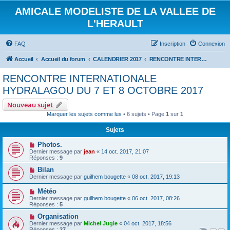
AMICALE MODELISTE DE LA VALLEE DE
L'HERAULT
FAQ
Inscription
Connexion
Accueil
Accueil du forum
CALENDRIER 2017
RENCONTRE INTERNATIONALE HYDRALAGOU DU 7 ET 8 OCTOBRE 2017
RENCONTRE INTERNATIONALE
HYDRALAGOU DU 7 ET 8 OCTOBRE 2017
Nouveau sujet
Marquer les sujets comme lus
• 6 sujets • Page
1
sur
1
Sujets
Photos.
Dernier message par
jean
«
14 oct. 2017, 21:07
Réponses :
9
Bilan
Dernier message par
guilhem bougette
«
08 oct. 2017, 19:13
Météo
Dernier message par
guilhem bougette
«
06 oct. 2017, 08:26
Réponses :
5
Organisation
Dernier message par
Michel Jugie
«
04 oct. 2017, 18:56
Réponses :
27