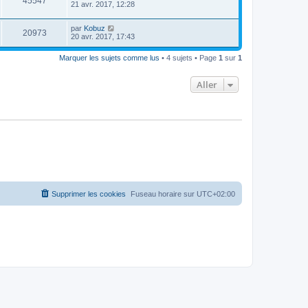
45547
21 avr. 2017, 12:28
par
Kobuz
20973
20 avr. 2017, 17:43
Marquer les sujets comme lus
• 4 sujets • Page
1
sur
1
Aller
Supprimer les cookies
Fuseau horaire sur
UTC+02:00