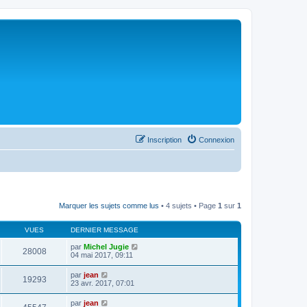
Inscription
Connexion
Marquer les sujets comme lus
• 4 sujets • Page
1
sur
1
VUES
DERNIER MESSAGE
par
Michel Jugie
28008
04 mai 2017, 09:11
par
jean
19293
23 avr. 2017, 07:01
par
jean