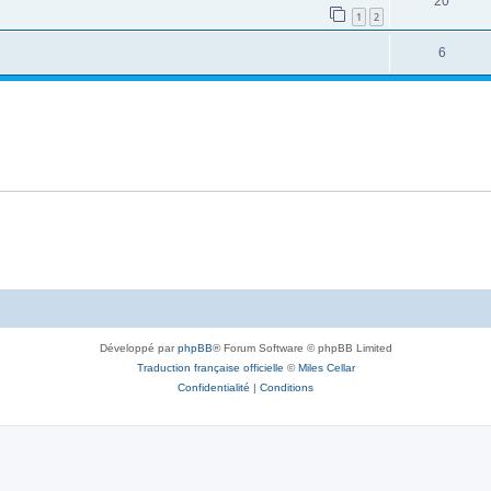
20
1
2
6
Développé par
phpBB
® Forum Software © phpBB Limited
Traduction française officielle
©
Miles Cellar
Confidentialité
|
Conditions