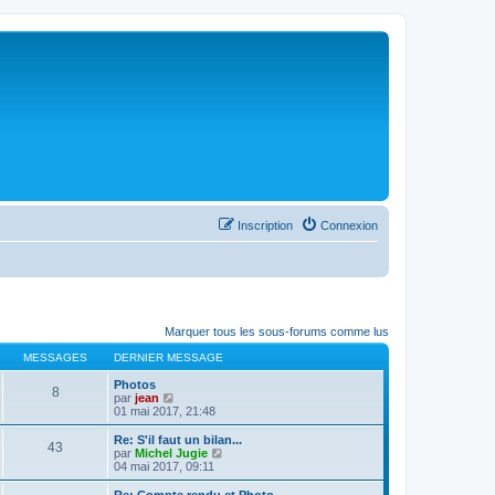
Inscription
Connexion
Marquer tous les sous-forums comme lus
MESSAGES
DERNIER MESSAGE
Photos
8
C
par
jean
o
01 mai 2017, 21:48
n
s
Re: S'il faut un bilan...
43
u
C
par
Michel Jugie
l
o
04 mai 2017, 09:11
t
n
e
s