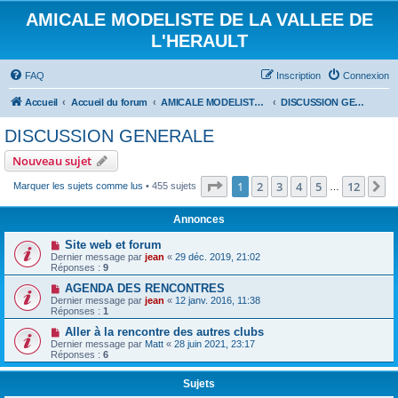
AMICALE MODELISTE DE LA VALLEE DE
L'HERAULT
FAQ
Inscription
Connexion
Accueil
Accueil du forum
AMICALE MODELISTE DE LA VALLEE DE L'HERAULT
DISCUSSION GENERALE
DISCUSSION GENERALE
Nouveau sujet
Page
1
sur
12
1
2
3
4
5
12
S
Marquer les sujets comme lus
• 455 sujets
…
Annonces
Site web et forum
Dernier message par
jean
«
29 déc. 2019, 21:02
Réponses :
9
AGENDA DES RENCONTRES
Dernier message par
jean
«
12 janv. 2016, 11:38
Réponses :
1
Aller à la rencontre des autres clubs
Dernier message par
Matt
«
28 juin 2021, 23:17
Réponses :
6
Sujets