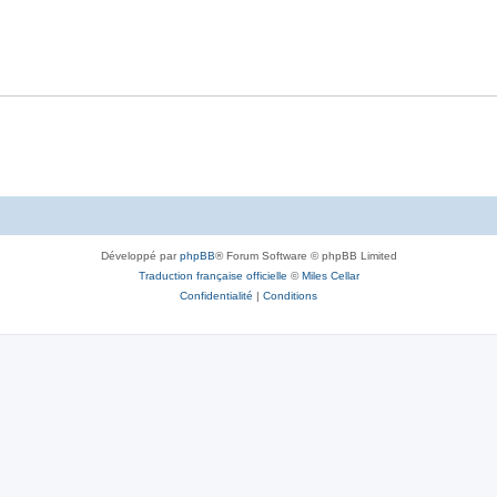
Développé par
phpBB
® Forum Software © phpBB Limited
Traduction française officielle
©
Miles Cellar
Confidentialité
|
Conditions