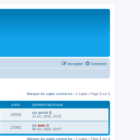
Inscription
Connexion
Marquer les sujets comme lus
• 2 sujets • Page
1
sur
1
VUES
DERNIER MESSAGE
par
gaurat
19555
13 oct. 2016, 10:01
par
jean
17092
06 oct. 2016, 10:57
Marquer les sujets comme lus
• 2 sujets • Page
1
sur
1