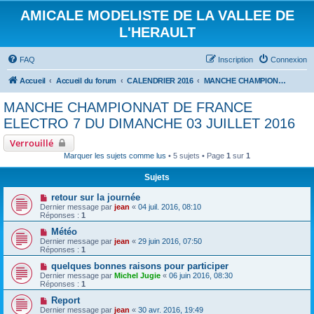
AMICALE MODELISTE DE LA VALLEE DE
L'HERAULT
FAQ
Inscription
Connexion
Accueil
Accueil du forum
CALENDRIER 2016
MANCHE CHAMPIONNAT DE FRANCE ELECTRO 7 DU DIMANCHE 03 JUILLET 2016
MANCHE CHAMPIONNAT DE FRANCE
ELECTRO 7 DU DIMANCHE 03 JUILLET 2016
Verrouillé
Marquer les sujets comme lus
• 5 sujets • Page
1
sur
1
Sujets
retour sur la journée
Dernier message par
jean
«
04 juil. 2016, 08:10
Réponses :
1
Météo
Dernier message par
jean
«
29 juin 2016, 07:50
Réponses :
1
quelques bonnes raisons pour participer
Dernier message par
Michel Jugie
«
06 juin 2016, 08:30
Réponses :
1
Report
Dernier message par
jean
«
30 avr. 2016, 19:49