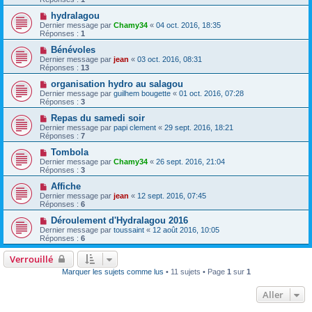
hydralagou
Dernier message par
Chamy34
«
04 oct. 2016, 18:35
Réponses :
1
Bénévoles
Dernier message par
jean
«
03 oct. 2016, 08:31
Réponses :
13
organisation hydro au salagou
Dernier message par
guilhem bougette
«
01 oct. 2016, 07:28
Réponses :
3
Repas du samedi soir
Dernier message par
papi clement
«
29 sept. 2016, 18:21
Réponses :
7
Tombola
Dernier message par
Chamy34
«
26 sept. 2016, 21:04
Réponses :
3
Affiche
Dernier message par
jean
«
12 sept. 2016, 07:45
Réponses :
6
Déroulement d'Hydralagou 2016
Dernier message par
toussaint
«
12 août 2016, 10:05
Réponses :
6
Verrouillé
Marquer les sujets comme lus
• 11 sujets • Page
1
sur
1
Aller