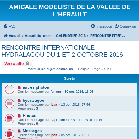
AMICALE MODELISTE DE LA VALLEE DE
L'HERAULT
FAQ
Inscription
Connexion
Accueil
Accueil du forum
CALENDRIER 2016
RENCONTRE INTERNATIONALE HYDRALAGOU DU 1 ET 2 OCTOBRE 2016
RENCONTRE INTERNATIONALE
HYDRALAGOU DU 1 ET 2 OCTOBRE 2016
Verrouillé
Marquer les sujets comme lus
• 11 sujets • Page
1
sur
1
Sujets
autres photos
Dernier message par
fonfont
«
30 oct. 2016, 13:05
hydralagou
Dernier message par
jean
«
13 oct. 2016, 17:54
Réponses :
3
Photos
Dernier message par
papi clement
«
07 oct. 2016, 14:16
Réponses :
8
Messages
Dernier message par
jean
«
05 oct. 2016, 13:11
Réponses :
1