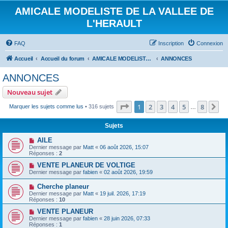
AMICALE MODELISTE DE LA VALLEE DE
L'HERAULT
FAQ
Inscription
Connexion
Accueil
Accueil du forum
AMICALE MODELISTE DE LA VALLEE DE L'HERAULT
ANNONCES
ANNONCES
Nouveau sujet
Page
1
sur
8
1
2
3
4
5
8
Su
Marquer les sujets comme lus
• 316 sujets
…
Sujets
AILE
Dernier message par
Matt
«
06 août 2026, 15:07
Réponses :
2
VENTE PLANEUR DE VOLTIGE
Dernier message par
fabien
«
02 août 2026, 19:59
Cherche planeur
Dernier message par
Matt
«
19 juil. 2026, 17:19
Réponses :
10
VENTE PLANEUR
Dernier message par
fabien
«
28 juin 2026, 07:33
Réponses :
1