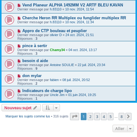
Vend Planeur ALPHA 1492MM V2 ARTF BLEU KAVAN
Dernier message par
h.83110
«
10 nov. 2024, 11:54
Cherche Heron RR Multiplex ou funglider multiplex RR
Dernier message par
h.83110
«
10 nov. 2024, 11:34
Appro de CTP bouleau et peuplier
Dernier message par
olivier D
«
24 oct. 2024, 21:51
Réponses :
3
pince à sertir
Dernier message par
Chamy34
«
04 oct. 2024, 13:17
Réponses :
3
besoin d aide
Dernier message par
Antoine SOULIE
«
22 juil. 2024, 23:34
Réponses :
9
don mylar
Dernier message par
fabien
«
08 juil. 2024, 20:52
Réponses :
2
Indicateurs de charge lipo
Dernier message par
Uncle Jim
«
01 juin 2024, 19:25
Réponses :
1
Nouveau sujet
Page
1
sur
8
1
2
3
4
5
8
Su
Marquer les sujets comme lus
• 316 sujets
…
Aller