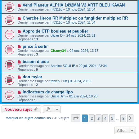
Vend Planeur ALPHA 1492MM V2 ARTF BLEU KAVAN
Dernier message par
h.83110
«
10 nov. 2024, 11:54
Cherche Heron RR Multiplex ou funglider multiplex RR
Dernier message par
h.83110
«
10 nov. 2024, 11:34
Appro de CTP bouleau et peuplier
Dernier message par
olivier D
«
24 oct. 2024, 21:51
Réponses :
3
pince à sertir
Dernier message par
Chamy34
«
04 oct. 2024, 13:17
Réponses :
3
besoin d aide
Dernier message par
Antoine SOULIE
«
22 juil. 2024, 23:34
Réponses :
9
don mylar
Dernier message par
fabien
«
08 juil. 2024, 20:52
Réponses :
2
Indicateurs de charge lipo
Dernier message par
Uncle Jim
«
01 juin 2024, 19:25
Réponses :
1
Nouveau sujet
Page
1
sur
8
1
2
3
4
5
8
Su
Marquer les sujets comme lus
• 316 sujets
…
Aller