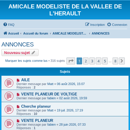
AMICALE MODELISTE DE LA VALLEE DE
L'HERAULT
FAQ
Inscription
Connexion
Accueil
Accueil du forum
AMICALE MODELISTE DE LA VALLEE DE L'HERAULT
ANNONCES
ANNONCES
Nouveau sujet
Page
1
sur
8
1
2
3
4
5
8
Su
Marquer les sujets comme lus
• 316 sujets
…
Sujets
AILE
Dernier message par
Matt
«
06 août 2026, 15:07
Réponses :
2
VENTE PLANEUR DE VOLTIGE
Dernier message par
fabien
«
02 août 2026, 19:59
Cherche planeur
Dernier message par
Matt
«
19 juil. 2026, 17:19
Réponses :
10
VENTE PLANEUR
Dernier message par
fabien
«
28 juin 2026, 07:33
Réponses :
1