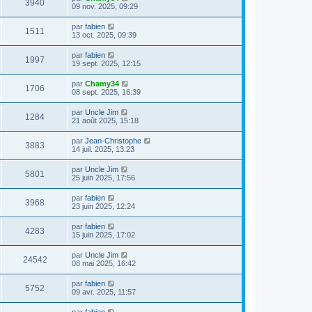
3940
09 nov. 2025, 09:29
par
fabien
1511
13 oct. 2025, 09:39
par
fabien
1997
19 sept. 2025, 12:15
par
Chamy34
1706
08 sept. 2025, 16:39
par
Uncle Jim
1284
21 août 2025, 15:18
par
Jean-Christophe
3883
14 juil. 2025, 13:23
par
Uncle Jim
5801
25 juin 2025, 17:56
par
fabien
3968
23 juin 2025, 12:24
par
fabien
4283
15 juin 2025, 17:02
par
Uncle Jim
24542
08 mai 2025, 16:42
par
fabien
5752
09 avr. 2025, 11:57