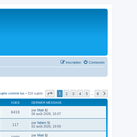
Inscription
Connexion
Page
1
sur
8
1
2
3
4
5
8
Suivant
sujets comme lus
• 316 sujets
…
VUES
DERNIER MESSAGE
par
Matt
6419
06 août 2026, 15:07
par
fabien
117
02 août 2026, 19:59
par
Matt