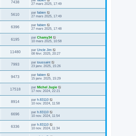
par
fabien
7438
27 mars 2025, 17:49
par
fabien
5610
27 mars 2025, 17:49
par
fabien
6396
27 mars 2025, 17:48
par
Chamy34
6195
10 mars 2025, 10:58
par
Uncle Jim
11480
08 févr. 2025, 20:27
par
toussaint
7993
23 janv. 2025, 15:26
par
fabien
9473
15 janv. 2025, 15:29
par
Michel Jugie
17518
17 nov. 2024, 22:21
par
h.83110
8914
10 nov. 2024, 11:58
par
h.83110
6696
10 nov. 2024, 11:54
par
h.83110
6336
10 nov. 2024, 11:34