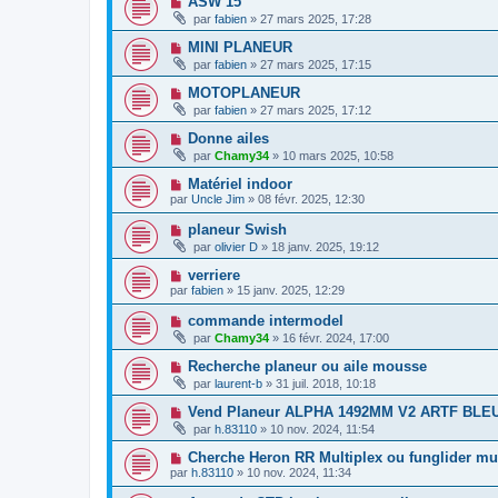
ASW 15
par
fabien
» 27 mars 2025, 17:28
MINI PLANEUR
par
fabien
» 27 mars 2025, 17:15
MOTOPLANEUR
par
fabien
» 27 mars 2025, 17:12
Donne ailes
par
Chamy34
» 10 mars 2025, 10:58
Matériel indoor
par
Uncle Jim
» 08 févr. 2025, 12:30
planeur Swish
par
olivier D
» 18 janv. 2025, 19:12
verriere
par
fabien
» 15 janv. 2025, 12:29
commande intermodel
par
Chamy34
» 16 févr. 2024, 17:00
Recherche planeur ou aile mousse
par
laurent-b
» 31 juil. 2018, 10:18
Vend Planeur ALPHA 1492MM V2 ARTF BLE
par
h.83110
» 10 nov. 2024, 11:54
Cherche Heron RR Multiplex ou funglider mu
par
h.83110
» 10 nov. 2024, 11:34