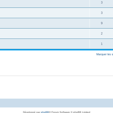
3
3
9
2
1
Marquer les 
Développé par
phpBB
® Forum Software © phpBB Limited