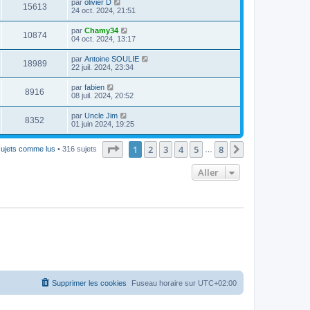
par
olivier D
15613
24 oct. 2024, 21:51
par
Chamy34
10874
04 oct. 2024, 13:17
par
Antoine SOULIE
18989
22 juil. 2024, 23:34
par
fabien
8916
08 juil. 2024, 20:52
par
Uncle Jim
8352
01 juin 2024, 19:25
Page
1
sur
8
1
2
3
4
5
8
Suivant
sujets comme lus
• 316 sujets
…
Aller
Supprimer les cookies
Fuseau horaire sur
UTC+02:00