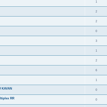
1
2
2
0
3
1
2
6
1
U KAVAN
0
ltiplex RR
0