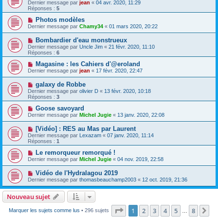
Dernier message par
jean
«
04 avr. 2020, 11:29
Réponses :
5
Photos modèles
Dernier message par
Chamy34
«
01 mars 2020, 20:22
Bombardier d'eau monstrueux
Dernier message par
Uncle Jim
«
21 févr. 2020, 11:10
Réponses :
6
Magasine : les Cahiers d'@eroland
Dernier message par
jean
«
17 févr. 2020, 22:47
galaxy de Robbe
Dernier message par
olivier D
«
13 févr. 2020, 10:18
Réponses :
3
Goose savoyard
Dernier message par
Michel Jugie
«
13 janv. 2020, 22:08
[Vidéo] : RES au Mas par Laurent
Dernier message par
Lexazam
«
07 janv. 2020, 11:14
Réponses :
1
Le remorqueur remorqué !
Dernier message par
Michel Jugie
«
04 nov. 2019, 22:58
Vidéo de l'Hydralagou 2019
Dernier message par
thomasbeauchamp2003
«
12 oct. 2019, 21:36
Nouveau sujet
Page
1
sur
8
1
2
3
4
5
8
Su
Marquer les sujets comme lus
• 296 sujets
…