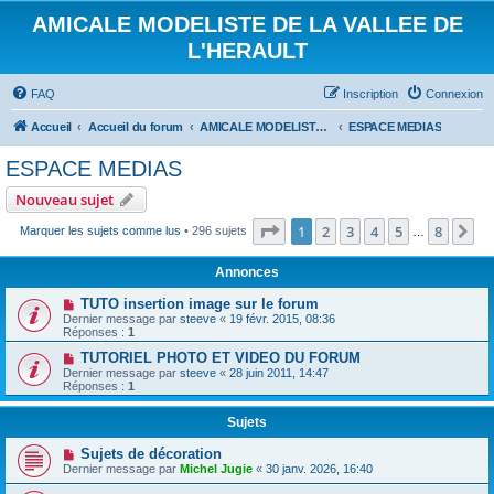
AMICALE MODELISTE DE LA VALLEE DE
L'HERAULT
FAQ
Inscription
Connexion
Accueil
Accueil du forum
AMICALE MODELISTE DE LA VALLEE DE L'HERAULT
ESPACE MEDIAS
ESPACE MEDIAS
Nouveau sujet
Page
1
sur
8
1
2
3
4
5
8
Su
Marquer les sujets comme lus
• 296 sujets
…
Annonces
TUTO insertion image sur le forum
Dernier message par
steeve
«
19 févr. 2015, 08:36
Réponses :
1
TUTORIEL PHOTO ET VIDEO DU FORUM
Dernier message par
steeve
«
28 juin 2011, 14:47
Réponses :
1
Sujets
Sujets de décoration
Dernier message par
Michel Jugie
«
30 janv. 2026, 16:40