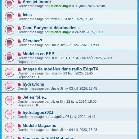
Ares jet indoor
Dernier message par
Michel Jugie
«
05 janv. 2026, 18:48
fetes
Dernier message par
fabien
«
24 déc. 2025, 09:13
Cami Punyostri dépronades...
Dernier message par
Michel Jugie
«
24 nov. 2025, 10:06
Décraber?
Dernier message par
Uncle Jim
«
21 nov. 2025, 17:30
Modéles en EPP
Dernier message par
DOGFIGHTER 34
«
06 août 2025, 22:03
Réponses :
1
Images de modèles dans radio EdgeTX
Dernier message par
fabien
«
23 févr. 2025, 11:45
Réponses :
11
hydravions
Dernier message par
Uncle Jim
«
03 juil. 2024, 15:45
Jet en folie...
Dernier message par
olivier D
«
22 janv. 2024, 18:00
Réponses :
6
hydralagou2023
Dernier message par
anago2
«
06 janv. 2024, 14:41
Modèle Magazine
Dernier message par
Uncle Jim
«
04 juil. 2023, 13:28
Nouveautés 2023 Multiplex