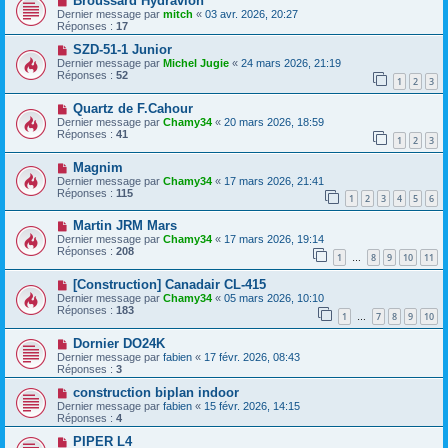
Broussard Hydravion
Dernier message par
mitch
«
03 avr. 2026, 20:27
Réponses :
17
SZD-51-1 Junior
Dernier message par
Michel Jugie
«
24 mars 2026, 21:19
Réponses :
52
1
2
3
Quartz de F.Cahour
Dernier message par
Chamy34
«
20 mars 2026, 18:59
Réponses :
41
1
2
3
Magnim
Dernier message par
Chamy34
«
17 mars 2026, 21:41
Réponses :
115
1
2
3
4
5
6
Martin JRM Mars
Dernier message par
Chamy34
«
17 mars 2026, 19:14
Réponses :
208
1
8
9
10
11
…
[Construction] Canadair CL-415
Dernier message par
Chamy34
«
05 mars 2026, 10:10
Réponses :
183
1
7
8
9
10
…
Dornier DO24K
Dernier message par
fabien
«
17 févr. 2026, 08:43
Réponses :
3
construction biplan indoor
Dernier message par
fabien
«
15 févr. 2026, 14:15
Réponses :
4
PIPER L4