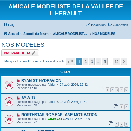
AMICALE MODELISTE DE LA VALLEE DE
L'HERAULT
FAQ
Inscription
Connexion
Accueil
Accueil du forum
AMICALE MODELISTE DE LA VALLEE DE L'HERAULT
NOS MODELES
NOS MODELES
Nouveau sujet
Page
1
sur
12
1
2
3
4
5
12
S
Marquer les sujets comme lus
• 451 sujets
…
Sujets
RYAN ST HYDRAVION
Dernier message par
fabien
«
04 août 2026, 12:42
Réponses :
81
1
2
3
4
5
ASW 17
Dernier message par
fabien
«
02 août 2026, 11:40
Réponses :
31
1
2
NORTHSTAR RC SEAPLANE MOTIVATION
Dernier message par
Chamy34
«
30 juil. 2026, 14:01
Réponses :
44
1
2
3