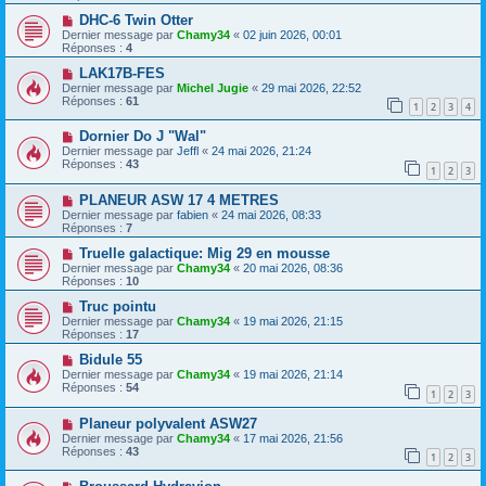
DHC-6 Twin Otter
Dernier message par
Chamy34
«
02 juin 2026, 00:01
Réponses :
4
LAK17B-FES
Dernier message par
Michel Jugie
«
29 mai 2026, 22:52
Réponses :
61
1
2
3
4
Dornier Do J "Wal"
Dernier message par
Jeffl
«
24 mai 2026, 21:24
Réponses :
43
1
2
3
PLANEUR ASW 17 4 METRES
Dernier message par
fabien
«
24 mai 2026, 08:33
Réponses :
7
Truelle galactique: Mig 29 en mousse
Dernier message par
Chamy34
«
20 mai 2026, 08:36
Réponses :
10
Truc pointu
Dernier message par
Chamy34
«
19 mai 2026, 21:15
Réponses :
17
Bidule 55
Dernier message par
Chamy34
«
19 mai 2026, 21:14
Réponses :
54
1
2
3
Planeur polyvalent ASW27
Dernier message par
Chamy34
«
17 mai 2026, 21:56
Réponses :
43
1
2
3