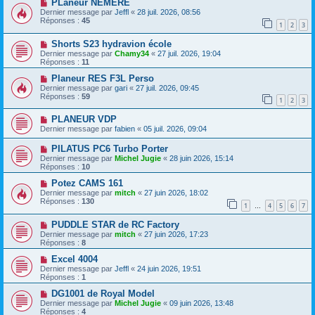
PLaneur NEMERE
Dernier message par
Jeffl
«
28 juil. 2026, 08:56
Réponses :
45
1
2
3
Shorts S23 hydravion école
Dernier message par
Chamy34
«
27 juil. 2026, 19:04
Réponses :
11
Planeur RES F3L Perso
Dernier message par
gari
«
27 juil. 2026, 09:45
Réponses :
59
1
2
3
PLANEUR VDP
Dernier message par
fabien
«
05 juil. 2026, 09:04
PILATUS PC6 Turbo Porter
Dernier message par
Michel Jugie
«
28 juin 2026, 15:14
Réponses :
10
Potez CAMS 161
Dernier message par
mitch
«
27 juin 2026, 18:02
Réponses :
130
1
4
5
6
7
…
PUDDLE STAR de RC Factory
Dernier message par
mitch
«
27 juin 2026, 17:23
Réponses :
8
Excel 4004
Dernier message par
Jeffl
«
24 juin 2026, 19:51
Réponses :
1
DG1001 de Royal Model
Dernier message par
Michel Jugie
«
09 juin 2026, 13:48
Réponses :
4