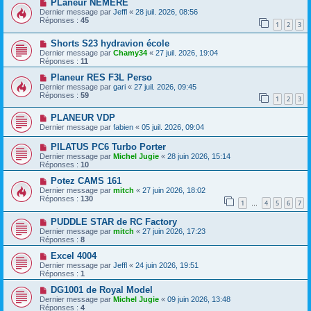
PLaneur NEMERE
Dernier message par
Jeffl
«
28 juil. 2026, 08:56
Réponses :
45
1
2
3
Shorts S23 hydravion école
Dernier message par
Chamy34
«
27 juil. 2026, 19:04
Réponses :
11
Planeur RES F3L Perso
Dernier message par
gari
«
27 juil. 2026, 09:45
Réponses :
59
1
2
3
PLANEUR VDP
Dernier message par
fabien
«
05 juil. 2026, 09:04
PILATUS PC6 Turbo Porter
Dernier message par
Michel Jugie
«
28 juin 2026, 15:14
Réponses :
10
Potez CAMS 161
Dernier message par
mitch
«
27 juin 2026, 18:02
Réponses :
130
1
4
5
6
7
…
PUDDLE STAR de RC Factory
Dernier message par
mitch
«
27 juin 2026, 17:23
Réponses :
8
Excel 4004
Dernier message par
Jeffl
«
24 juin 2026, 19:51
Réponses :
1
DG1001 de Royal Model
Dernier message par
Michel Jugie
«
09 juin 2026, 13:48
Réponses :
4