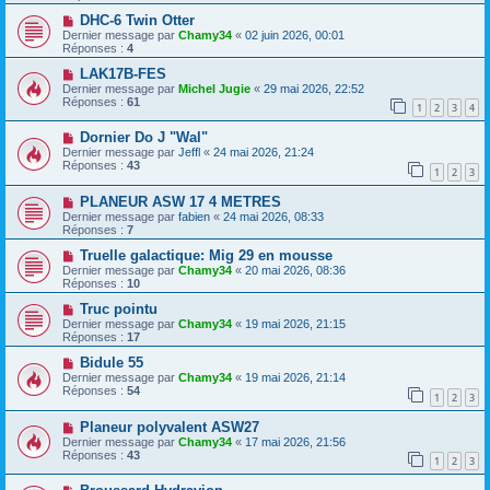
DHC-6 Twin Otter
Dernier message par
Chamy34
«
02 juin 2026, 00:01
Réponses :
4
LAK17B-FES
Dernier message par
Michel Jugie
«
29 mai 2026, 22:52
Réponses :
61
1
2
3
4
Dornier Do J "Wal"
Dernier message par
Jeffl
«
24 mai 2026, 21:24
Réponses :
43
1
2
3
PLANEUR ASW 17 4 METRES
Dernier message par
fabien
«
24 mai 2026, 08:33
Réponses :
7
Truelle galactique: Mig 29 en mousse
Dernier message par
Chamy34
«
20 mai 2026, 08:36
Réponses :
10
Truc pointu
Dernier message par
Chamy34
«
19 mai 2026, 21:15
Réponses :
17
Bidule 55
Dernier message par
Chamy34
«
19 mai 2026, 21:14
Réponses :
54
1
2
3
Planeur polyvalent ASW27
Dernier message par
Chamy34
«
17 mai 2026, 21:56
Réponses :
43
1
2
3