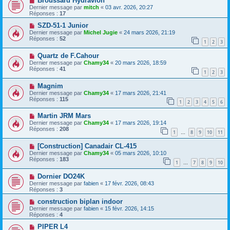
Broussard Hydravion
Dernier message par
mitch
«
03 avr. 2026, 20:27
Réponses :
17
SZD-51-1 Junior
Dernier message par
Michel Jugie
«
24 mars 2026, 21:19
Réponses :
52
1
2
3
Quartz de F.Cahour
Dernier message par
Chamy34
«
20 mars 2026, 18:59
Réponses :
41
1
2
3
Magnim
Dernier message par
Chamy34
«
17 mars 2026, 21:41
Réponses :
115
1
2
3
4
5
6
Martin JRM Mars
Dernier message par
Chamy34
«
17 mars 2026, 19:14
Réponses :
208
1
8
9
10
11
…
[Construction] Canadair CL-415
Dernier message par
Chamy34
«
05 mars 2026, 10:10
Réponses :
183
1
7
8
9
10
…
Dornier DO24K
Dernier message par
fabien
«
17 févr. 2026, 08:43
Réponses :
3
construction biplan indoor
Dernier message par
fabien
«
15 févr. 2026, 14:15
Réponses :
4
PIPER L4