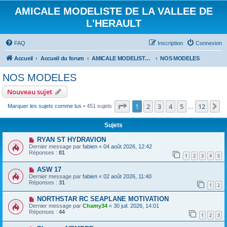
AMICALE MODELISTE DE LA VALLEE DE
L'HERAULT
FAQ
Inscription
Connexion
Accueil
Accueil du forum
AMICALE MODELISTE DE LA VALLEE DE L'HERAULT
NOS MODELES
NOS MODELES
Nouveau sujet
Page
1
sur
12
1
2
3
4
5
12
S
Marquer les sujets comme lus
• 451 sujets
…
Sujets
RYAN ST HYDRAVION
Dernier message par
fabien
«
04 août 2026, 12:42
Réponses :
81
1
2
3
4
5
ASW 17
Dernier message par
fabien
«
02 août 2026, 11:40
Réponses :
31
1
2
NORTHSTAR RC SEAPLANE MOTIVATION
Dernier message par
Chamy34
«
30 juil. 2026, 14:01
Réponses :
44
1
2
3