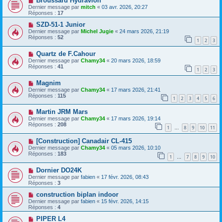
Broussard Hydravion
Dernier message par
mitch
«
03 avr. 2026, 20:27
Réponses :
17
SZD-51-1 Junior
Dernier message par
Michel Jugie
«
24 mars 2026, 21:19
Réponses :
52
1
2
3
Quartz de F.Cahour
Dernier message par
Chamy34
«
20 mars 2026, 18:59
Réponses :
41
1
2
3
Magnim
Dernier message par
Chamy34
«
17 mars 2026, 21:41
Réponses :
115
1
2
3
4
5
6
Martin JRM Mars
Dernier message par
Chamy34
«
17 mars 2026, 19:14
Réponses :
208
1
8
9
10
11
…
[Construction] Canadair CL-415
Dernier message par
Chamy34
«
05 mars 2026, 10:10
Réponses :
183
1
7
8
9
10
…
Dornier DO24K
Dernier message par
fabien
«
17 févr. 2026, 08:43
Réponses :
3
construction biplan indoor
Dernier message par
fabien
«
15 févr. 2026, 14:15
Réponses :
4
PIPER L4