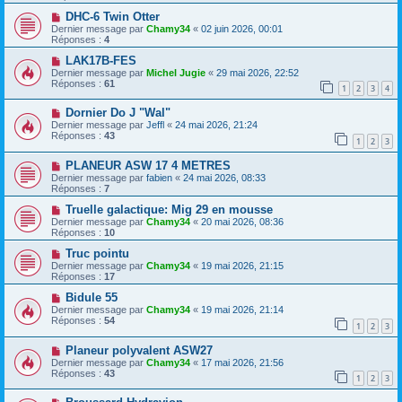
DHC-6 Twin Otter
Dernier message par
Chamy34
«
02 juin 2026, 00:01
Réponses :
4
LAK17B-FES
Dernier message par
Michel Jugie
«
29 mai 2026, 22:52
Réponses :
61
1
2
3
4
Dornier Do J "Wal"
Dernier message par
Jeffl
«
24 mai 2026, 21:24
Réponses :
43
1
2
3
PLANEUR ASW 17 4 METRES
Dernier message par
fabien
«
24 mai 2026, 08:33
Réponses :
7
Truelle galactique: Mig 29 en mousse
Dernier message par
Chamy34
«
20 mai 2026, 08:36
Réponses :
10
Truc pointu
Dernier message par
Chamy34
«
19 mai 2026, 21:15
Réponses :
17
Bidule 55
Dernier message par
Chamy34
«
19 mai 2026, 21:14
Réponses :
54
1
2
3
Planeur polyvalent ASW27
Dernier message par
Chamy34
«
17 mai 2026, 21:56
Réponses :
43
1
2
3