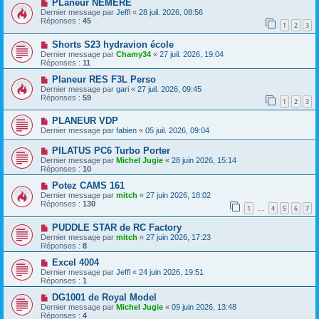
PLaneur NEMERE
Dernier message par
Jeffl
«
28 juil. 2026, 08:56
Réponses :
45
1
2
3
Shorts S23 hydravion école
Dernier message par
Chamy34
«
27 juil. 2026, 19:04
Réponses :
11
Planeur RES F3L Perso
Dernier message par
gari
«
27 juil. 2026, 09:45
Réponses :
59
1
2
3
PLANEUR VDP
Dernier message par
fabien
«
05 juil. 2026, 09:04
PILATUS PC6 Turbo Porter
Dernier message par
Michel Jugie
«
28 juin 2026, 15:14
Réponses :
10
Potez CAMS 161
Dernier message par
mitch
«
27 juin 2026, 18:02
Réponses :
130
1
4
5
6
7
…
PUDDLE STAR de RC Factory
Dernier message par
mitch
«
27 juin 2026, 17:23
Réponses :
8
Excel 4004
Dernier message par
Jeffl
«
24 juin 2026, 19:51
Réponses :
1
DG1001 de Royal Model
Dernier message par
Michel Jugie
«
09 juin 2026, 13:48
Réponses :
4