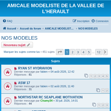
AMICALE MODELISTE DE LA VALLEE DE
L'HERAULT
FAQ
Inscription
Connexion
Accueil
Accueil du forum
AMICALE MODELISTE DE LA VALLEE DE L'HERAULT
NOS MODELES
NOS MODELES
Nouveau sujet
Page
1
sur
12
1
2
3
4
5
12
S
Marquer les sujets comme lus
• 451 sujets
…
Sujets
RYAN ST HYDRAVION
Dernier message par
fabien
«
04 août 2026, 12:42
Réponses :
81
1
2
3
4
5
ASW 17
Dernier message par
fabien
«
02 août 2026, 11:40
Réponses :
31
1
2
NORTHSTAR RC SEAPLANE MOTIVATION
Dernier message par
Chamy34
«
30 juil. 2026, 14:01
Réponses :
44
1
2
3