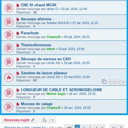
CNC fil chaud MC4X
Dernier message par
olivier D
«
20 juil. 2024, 12:44
Réponses :
18
decoupe ailerons
Dernier message par
Antoine SOULIE
«
07 juil. 2024, 11:20
Réponses :
4
Parachute
Dernier message par
Chamy34
«
06 juil. 2024, 00:22
Thermoformeuse
Dernier message par
mitch
«
03 juil. 2024, 13:06
Réponses :
4
Découpe de nervure en CAO
Dernier message par
Uncle Jim
«
29 juin 2024, 19:33
Réponses :
4
Sandow de lancer planeur
Dernier message par
Uncle Jim
«
15 mai 2024, 14:04
Réponses :
63
1
2
3
4
LONGUEUR DE CABLE ET AEROMODELISME
Dernier message par
Michel Jugie
«
28 avr. 2024, 19:33
Réponses :
3
Mousse de calage
Dernier message par
Chamy34
«
28 avr. 2024, 19:03
Réponses :
3
Nouveau sujet
Page
1
sur
11
1
2
3
4
5
11
Marquer les sujets comme lus
• 424 sujets
…