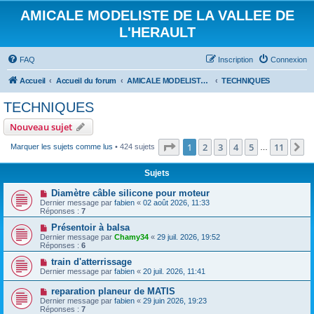
AMICALE MODELISTE DE LA VALLEE DE
L'HERAULT
FAQ
Inscription
Connexion
Accueil
Accueil du forum
AMICALE MODELISTE DE LA VALLEE DE L'HERAULT
TECHNIQUES
TECHNIQUES
Nouveau sujet
Page
1
sur
11
1
2
3
4
5
11
S
Marquer les sujets comme lus
• 424 sujets
…
Sujets
Diamètre câble silicone pour moteur
Dernier message par
fabien
«
02 août 2026, 11:33
Réponses :
7
Présentoir à balsa
Dernier message par
Chamy34
«
29 juil. 2026, 19:52
Réponses :
6
train d'atterrissage
Dernier message par
fabien
«
20 juil. 2026, 11:41
reparation planeur de MATIS
Dernier message par
fabien
«
29 juin 2026, 19:23
Réponses :
7