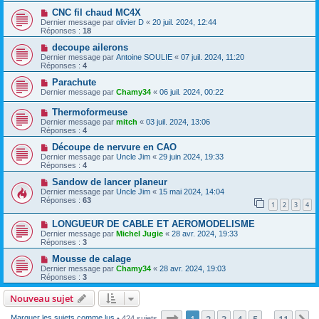
CNC fil chaud MC4X
Dernier message par
olivier D
«
20 juil. 2024, 12:44
Réponses :
18
decoupe ailerons
Dernier message par
Antoine SOULIE
«
07 juil. 2024, 11:20
Réponses :
4
Parachute
Dernier message par
Chamy34
«
06 juil. 2024, 00:22
Thermoformeuse
Dernier message par
mitch
«
03 juil. 2024, 13:06
Réponses :
4
Découpe de nervure en CAO
Dernier message par
Uncle Jim
«
29 juin 2024, 19:33
Réponses :
4
Sandow de lancer planeur
Dernier message par
Uncle Jim
«
15 mai 2024, 14:04
Réponses :
63
1
2
3
4
LONGUEUR DE CABLE ET AEROMODELISME
Dernier message par
Michel Jugie
«
28 avr. 2024, 19:33
Réponses :
3
Mousse de calage
Dernier message par
Chamy34
«
28 avr. 2024, 19:03
Réponses :
3
Nouveau sujet
Page
1
sur
11
1
2
3
4
5
11
Marquer les sujets comme lus
• 424 sujets
…