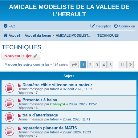
AMICALE MODELISTE DE LA VALLEE DE
L'HERAULT
FAQ
Inscription
Connexion
Accueil
Accueil du forum
AMICALE MODELISTE DE LA VALLEE DE L'HERAULT
TECHNIQUES
TECHNIQUES
Nouveau sujet
Page
1
sur
11
1
2
3
4
5
11
S
Marquer les sujets comme lus
• 424 sujets
…
Sujets
Diamètre câble silicone pour moteur
Dernier message par
fabien
«
02 août 2026, 11:33
Réponses :
7
Présentoir à balsa
Dernier message par
Chamy34
«
29 juil. 2026, 19:52
Réponses :
6
train d'atterrissage
Dernier message par
fabien
«
20 juil. 2026, 11:41
reparation planeur de MATIS
Dernier message par
fabien
«
29 juin 2026, 19:23
Réponses :
7