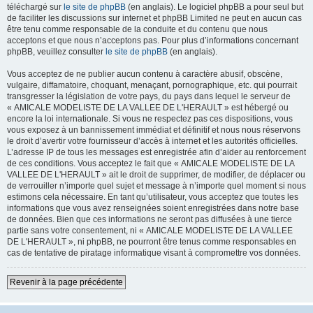
téléchargé sur
le site de phpBB
(en anglais). Le logiciel phpBB a pour seul but
de faciliter les discussions sur internet et phpBB Limited ne peut en aucun cas
être tenu comme responsable de la conduite et du contenu que nous
acceptons et que nous n’acceptons pas. Pour plus d’informations concernant
phpBB, veuillez consulter
le site de phpBB
(en anglais).
Vous acceptez de ne publier aucun contenu à caractère abusif, obscène,
vulgaire, diffamatoire, choquant, menaçant, pornographique, etc. qui pourrait
transgresser la législation de votre pays, du pays dans lequel le serveur de
« AMICALE MODELISTE DE LA VALLEE DE L'HERAULT » est hébergé ou
encore la loi internationale. Si vous ne respectez pas ces dispositions, vous
vous exposez à un bannissement immédiat et définitif et nous nous réservons
le droit d’avertir votre fournisseur d’accès à internet et les autorités officielles.
L’adresse IP de tous les messages est enregistrée afin d’aider au renforcement
de ces conditions. Vous acceptez le fait que « AMICALE MODELISTE DE LA
VALLEE DE L'HERAULT » ait le droit de supprimer, de modifier, de déplacer ou
de verrouiller n’importe quel sujet et message à n’importe quel moment si nous
estimons cela nécessaire. En tant qu’utilisateur, vous acceptez que toutes les
informations que vous avez renseignées soient enregistrées dans notre base
de données. Bien que ces informations ne seront pas diffusées à une tierce
partie sans votre consentement, ni « AMICALE MODELISTE DE LA VALLEE
DE L'HERAULT », ni phpBB, ne pourront être tenus comme responsables en
cas de tentative de piratage informatique visant à compromettre vos données.
Revenir à la page précédente