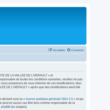
Inscription
Connexion
LISTE DE LA VALLEE DE L'HERAULT » et
esponsable de toutes les conditions suivantes, veuillez ne pas
ous essaierons de vous informer de ces modifications, bien
ALLEE DE L'HERAULT » après que des modifications aient été
ns déclaré sous la «
licence publique générale GNU 2.0
» et qui
ed ne peut en aucun cas être tenu comme responsable de la
de phpBB
(en anglais).