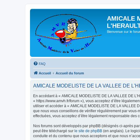
AMICALE 
L'HERAUL
Bienvenue sur le for
FAQ
Accueil
Accueil du forum
AMICALE MODELISTE DE LA VALLEE DE L'HERAU
En accédant à « AMICALE MODELISTE DE LA VALLEE DE L'HER
« https://www.amvh.fr/forum »), vous acceptez d’être légalemen
utiliser et accéder à « AMICALE MODELISTE DE LA VALLEE DE L
que nous vous conseillons de vérifier régulièrement par vou
effectuées, vous acceptez d’être légalement responsable des co
Nos forums sont développés par phpBB (désignés ci-après par «
peut être téléchargé sur
le site de phpBB
(en anglais). Le logic
conduite et du contenu que nous acceptons et que nous n’acce