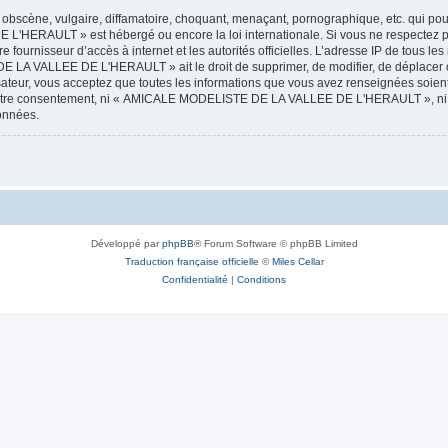
obscène, vulgaire, diffamatoire, choquant, menaçant, pornographique, etc. qui pourr
HERAULT » est hébergé ou encore la loi internationale. Si vous ne respectez p
otre fournisseur d’accès à internet et les autorités officielles. L’adresse IP de tous
 LA VALLEE DE L'HERAULT » ait le droit de supprimer, de modifier, de déplacer ou
isateur, vous acceptez que toutes les informations que vous avez renseignées soie
ans votre consentement, ni « AMICALE MODELISTE DE LA VALLEE DE L'HERAULT », ni
données.
Développé par
phpBB
® Forum Software © phpBB Limited
Traduction française officielle
©
Miles Cellar
Confidentialité
|
Conditions