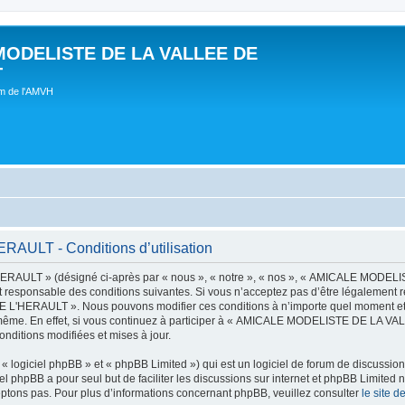
MODELISTE DE LA VALLEE DE
T
um de l'AMVH
LT - Conditions d’utilisation
AULT » (désigné ci-après par « nous », « notre », « nos », « AMICALE MODE
t responsable des conditions suivantes. Si vous n’acceptez pas d’être légalement r
'HERAULT ». Nous pouvons modifier ces conditions à n’importe quel moment et n
s-même. En effet, si vous continuez à participer à « AMICALE MODELISTE DE LA V
nditions modifiées et mises à jour.
 logiciel phpBB » et « phpBB Limited ») qui est un logiciel de forum de discussio
iel phpBB a pour seul but de faciliter les discussions sur internet et phpBB Limit
ptons pas. Pour plus d’informations concernant phpBB, veuillez consulter
le site 