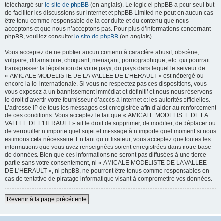
téléchargé sur
le site de phpBB
(en anglais). Le logiciel phpBB a pour seul but
de faciliter les discussions sur internet et phpBB Limited ne peut en aucun cas
être tenu comme responsable de la conduite et du contenu que nous
acceptons et que nous n’acceptons pas. Pour plus d’informations concernant
phpBB, veuillez consulter
le site de phpBB
(en anglais).
Vous acceptez de ne publier aucun contenu à caractère abusif, obscène,
vulgaire, diffamatoire, choquant, menaçant, pornographique, etc. qui pourrait
transgresser la législation de votre pays, du pays dans lequel le serveur de
« AMICALE MODELISTE DE LA VALLEE DE L'HERAULT » est hébergé ou
encore la loi internationale. Si vous ne respectez pas ces dispositions, vous
vous exposez à un bannissement immédiat et définitif et nous nous réservons
le droit d’avertir votre fournisseur d’accès à internet et les autorités officielles.
L’adresse IP de tous les messages est enregistrée afin d’aider au renforcement
de ces conditions. Vous acceptez le fait que « AMICALE MODELISTE DE LA
VALLEE DE L'HERAULT » ait le droit de supprimer, de modifier, de déplacer ou
de verrouiller n’importe quel sujet et message à n’importe quel moment si nous
estimons cela nécessaire. En tant qu’utilisateur, vous acceptez que toutes les
informations que vous avez renseignées soient enregistrées dans notre base
de données. Bien que ces informations ne seront pas diffusées à une tierce
partie sans votre consentement, ni « AMICALE MODELISTE DE LA VALLEE
DE L'HERAULT », ni phpBB, ne pourront être tenus comme responsables en
cas de tentative de piratage informatique visant à compromettre vos données.
Revenir à la page précédente