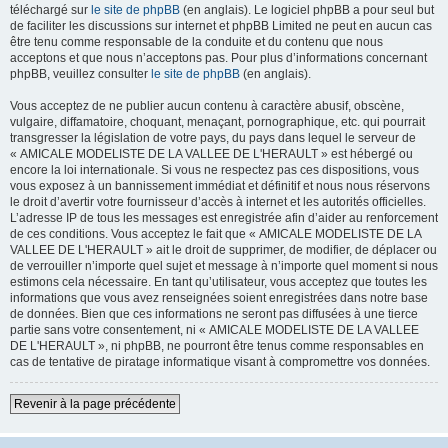
téléchargé sur
le site de phpBB
(en anglais). Le logiciel phpBB a pour seul but
de faciliter les discussions sur internet et phpBB Limited ne peut en aucun cas
être tenu comme responsable de la conduite et du contenu que nous
acceptons et que nous n’acceptons pas. Pour plus d’informations concernant
phpBB, veuillez consulter
le site de phpBB
(en anglais).
Vous acceptez de ne publier aucun contenu à caractère abusif, obscène,
vulgaire, diffamatoire, choquant, menaçant, pornographique, etc. qui pourrait
transgresser la législation de votre pays, du pays dans lequel le serveur de
« AMICALE MODELISTE DE LA VALLEE DE L'HERAULT » est hébergé ou
encore la loi internationale. Si vous ne respectez pas ces dispositions, vous
vous exposez à un bannissement immédiat et définitif et nous nous réservons
le droit d’avertir votre fournisseur d’accès à internet et les autorités officielles.
L’adresse IP de tous les messages est enregistrée afin d’aider au renforcement
de ces conditions. Vous acceptez le fait que « AMICALE MODELISTE DE LA
VALLEE DE L'HERAULT » ait le droit de supprimer, de modifier, de déplacer ou
de verrouiller n’importe quel sujet et message à n’importe quel moment si nous
estimons cela nécessaire. En tant qu’utilisateur, vous acceptez que toutes les
informations que vous avez renseignées soient enregistrées dans notre base
de données. Bien que ces informations ne seront pas diffusées à une tierce
partie sans votre consentement, ni « AMICALE MODELISTE DE LA VALLEE
DE L'HERAULT », ni phpBB, ne pourront être tenus comme responsables en
cas de tentative de piratage informatique visant à compromettre vos données.
Revenir à la page précédente