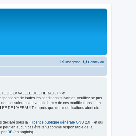
Inscription
Connexion
LISTE DE LA VALLEE DE L'HERAULT » et
esponsable de toutes les conditions suivantes, veuillez ne pas
ous essaierons de vous informer de ces modifications, bien
ALLEE DE L'HERAULT » après que des modifications aient été
ns déclaré sous la «
licence publique générale GNU 2.0
» et qui
ed ne peut en aucun cas être tenu comme responsable de la
de phpBB
(en anglais).