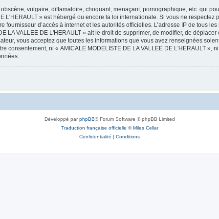
obscène, vulgaire, diffamatoire, choquant, menaçant, pornographique, etc. qui pourr
HERAULT » est hébergé ou encore la loi internationale. Si vous ne respectez p
otre fournisseur d’accès à internet et les autorités officielles. L’adresse IP de tous
 LA VALLEE DE L'HERAULT » ait le droit de supprimer, de modifier, de déplacer ou
isateur, vous acceptez que toutes les informations que vous avez renseignées soie
ans votre consentement, ni « AMICALE MODELISTE DE LA VALLEE DE L'HERAULT », ni
données.
Développé par
phpBB
® Forum Software © phpBB Limited
Traduction française officielle
©
Miles Cellar
Confidentialité
|
Conditions