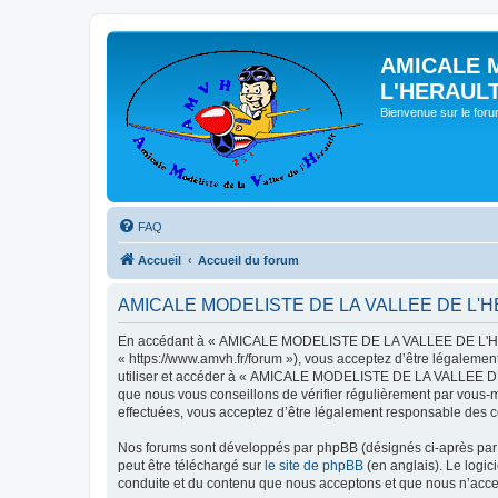
AMICALE 
L'HERAUL
Bienvenue sur le for
FAQ
Accueil
Accueil du forum
AMICALE MODELISTE DE LA VALLEE DE L'HERAU
En accédant à « AMICALE MODELISTE DE LA VALLEE DE L'HER
« https://www.amvh.fr/forum »), vous acceptez d’être légalemen
utiliser et accéder à « AMICALE MODELISTE DE LA VALLEE DE L
que nous vous conseillons de vérifier régulièrement par vou
effectuées, vous acceptez d’être légalement responsable des co
Nos forums sont développés par phpBB (désignés ci-après par «
peut être téléchargé sur
le site de phpBB
(en anglais). Le logic
conduite et du contenu que nous acceptons et que nous n’acce