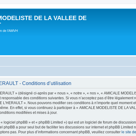
MODELISTE DE LA VALLEE DE
T
um de l'AMVH
LT - Conditions d’utilisation
AULT » (désigné ci-après par « nous », « notre », « nos », « AMICALE MODE
t responsable des conditions suivantes. Si vous n’acceptez pas d’être légalement r
'HERAULT ». Nous pouvons modifier ces conditions à n’importe quel moment et n
s-même. En effet, si vous continuez à participer à « AMICALE MODELISTE DE LA V
nditions modifiées et mises à jour.
 logiciel phpBB » et « phpBB Limited ») qui est un logiciel de forum de discussio
iel phpBB a pour seul but de faciliter les discussions sur internet et phpBB Limit
ptons pas. Pour plus d’informations concernant phpBB, veuillez consulter
le site 