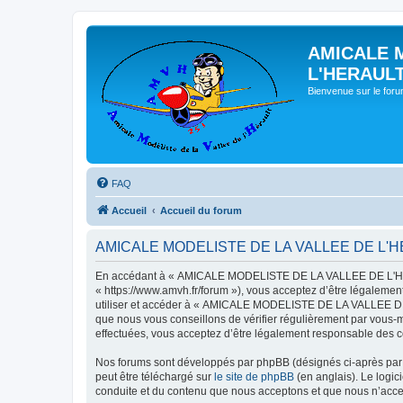
AMICALE 
L'HERAUL
Bienvenue sur le for
FAQ
Accueil
Accueil du forum
AMICALE MODELISTE DE LA VALLEE DE L'HERAU
En accédant à « AMICALE MODELISTE DE LA VALLEE DE L'HER
« https://www.amvh.fr/forum »), vous acceptez d’être légalemen
utiliser et accéder à « AMICALE MODELISTE DE LA VALLEE DE L
que nous vous conseillons de vérifier régulièrement par vou
effectuées, vous acceptez d’être légalement responsable des co
Nos forums sont développés par phpBB (désignés ci-après par «
peut être téléchargé sur
le site de phpBB
(en anglais). Le logic
conduite et du contenu que nous acceptons et que nous n’acce