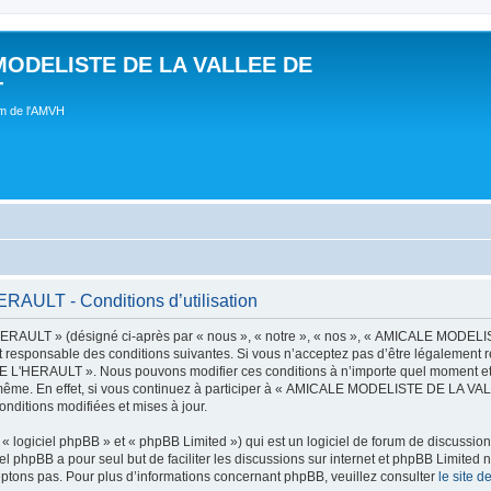
MODELISTE DE LA VALLEE DE
T
um de l'AMVH
LT - Conditions d’utilisation
AULT » (désigné ci-après par « nous », « notre », « nos », « AMICALE MODE
t responsable des conditions suivantes. Si vous n’acceptez pas d’être légalement r
'HERAULT ». Nous pouvons modifier ces conditions à n’importe quel moment et n
s-même. En effet, si vous continuez à participer à « AMICALE MODELISTE DE LA V
nditions modifiées et mises à jour.
 logiciel phpBB » et « phpBB Limited ») qui est un logiciel de forum de discussio
iel phpBB a pour seul but de faciliter les discussions sur internet et phpBB Limit
ptons pas. Pour plus d’informations concernant phpBB, veuillez consulter
le site 