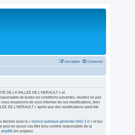
Inscription
Connexion
LISTE DE LA VALLEE DE L'HERAULT » et
esponsable de toutes les conditions suivantes, veuillez ne pas
ous essaierons de vous informer de ces modifications, bien
ALLEE DE L'HERAULT » après que des modifications aient été
ns déclaré sous la «
licence publique générale GNU 2.0
» et qui
ed ne peut en aucun cas être tenu comme responsable de la
de phpBB
(en anglais).