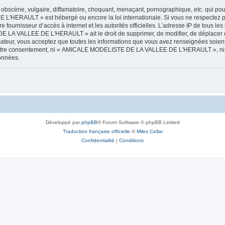
obscène, vulgaire, diffamatoire, choquant, menaçant, pornographique, etc. qui pourr
HERAULT » est hébergé ou encore la loi internationale. Si vous ne respectez p
otre fournisseur d’accès à internet et les autorités officielles. L’adresse IP de tous
 LA VALLEE DE L'HERAULT » ait le droit de supprimer, de modifier, de déplacer ou
isateur, vous acceptez que toutes les informations que vous avez renseignées soie
ans votre consentement, ni « AMICALE MODELISTE DE LA VALLEE DE L'HERAULT », ni
données.
Développé par
phpBB
® Forum Software © phpBB Limited
Traduction française officielle
©
Miles Cellar
Confidentialité
|
Conditions