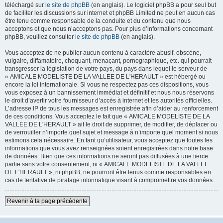
téléchargé sur
le site de phpBB
(en anglais). Le logiciel phpBB a pour seul but
de faciliter les discussions sur internet et phpBB Limited ne peut en aucun cas
être tenu comme responsable de la conduite et du contenu que nous
acceptons et que nous n’acceptons pas. Pour plus d’informations concernant
phpBB, veuillez consulter
le site de phpBB
(en anglais).
Vous acceptez de ne publier aucun contenu à caractère abusif, obscène,
vulgaire, diffamatoire, choquant, menaçant, pornographique, etc. qui pourrait
transgresser la législation de votre pays, du pays dans lequel le serveur de
« AMICALE MODELISTE DE LA VALLEE DE L'HERAULT » est hébergé ou
encore la loi internationale. Si vous ne respectez pas ces dispositions, vous
vous exposez à un bannissement immédiat et définitif et nous nous réservons
le droit d’avertir votre fournisseur d’accès à internet et les autorités officielles.
L’adresse IP de tous les messages est enregistrée afin d’aider au renforcement
de ces conditions. Vous acceptez le fait que « AMICALE MODELISTE DE LA
VALLEE DE L'HERAULT » ait le droit de supprimer, de modifier, de déplacer ou
de verrouiller n’importe quel sujet et message à n’importe quel moment si nous
estimons cela nécessaire. En tant qu’utilisateur, vous acceptez que toutes les
informations que vous avez renseignées soient enregistrées dans notre base
de données. Bien que ces informations ne seront pas diffusées à une tierce
partie sans votre consentement, ni « AMICALE MODELISTE DE LA VALLEE
DE L'HERAULT », ni phpBB, ne pourront être tenus comme responsables en
cas de tentative de piratage informatique visant à compromettre vos données.
Revenir à la page précédente