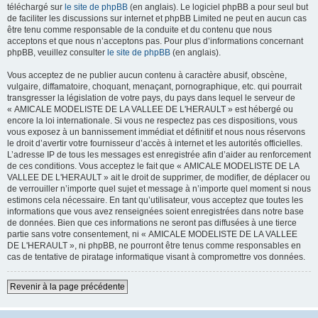
téléchargé sur
le site de phpBB
(en anglais). Le logiciel phpBB a pour seul but
de faciliter les discussions sur internet et phpBB Limited ne peut en aucun cas
être tenu comme responsable de la conduite et du contenu que nous
acceptons et que nous n’acceptons pas. Pour plus d’informations concernant
phpBB, veuillez consulter
le site de phpBB
(en anglais).
Vous acceptez de ne publier aucun contenu à caractère abusif, obscène,
vulgaire, diffamatoire, choquant, menaçant, pornographique, etc. qui pourrait
transgresser la législation de votre pays, du pays dans lequel le serveur de
« AMICALE MODELISTE DE LA VALLEE DE L'HERAULT » est hébergé ou
encore la loi internationale. Si vous ne respectez pas ces dispositions, vous
vous exposez à un bannissement immédiat et définitif et nous nous réservons
le droit d’avertir votre fournisseur d’accès à internet et les autorités officielles.
L’adresse IP de tous les messages est enregistrée afin d’aider au renforcement
de ces conditions. Vous acceptez le fait que « AMICALE MODELISTE DE LA
VALLEE DE L'HERAULT » ait le droit de supprimer, de modifier, de déplacer ou
de verrouiller n’importe quel sujet et message à n’importe quel moment si nous
estimons cela nécessaire. En tant qu’utilisateur, vous acceptez que toutes les
informations que vous avez renseignées soient enregistrées dans notre base
de données. Bien que ces informations ne seront pas diffusées à une tierce
partie sans votre consentement, ni « AMICALE MODELISTE DE LA VALLEE
DE L'HERAULT », ni phpBB, ne pourront être tenus comme responsables en
cas de tentative de piratage informatique visant à compromettre vos données.
Revenir à la page précédente