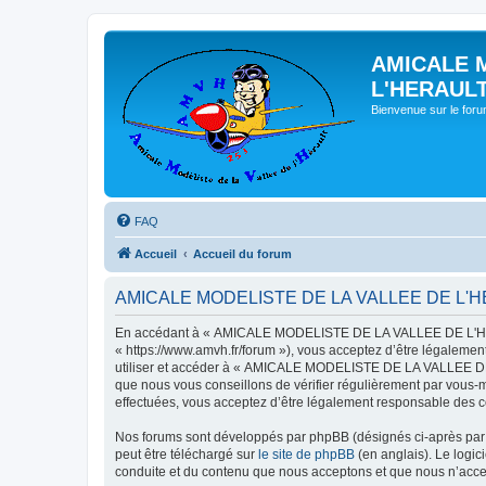
AMICALE 
L'HERAUL
Bienvenue sur le for
FAQ
Accueil
Accueil du forum
AMICALE MODELISTE DE LA VALLEE DE L'HERAU
En accédant à « AMICALE MODELISTE DE LA VALLEE DE L'HER
« https://www.amvh.fr/forum »), vous acceptez d’être légalemen
utiliser et accéder à « AMICALE MODELISTE DE LA VALLEE DE L
que nous vous conseillons de vérifier régulièrement par vou
effectuées, vous acceptez d’être légalement responsable des co
Nos forums sont développés par phpBB (désignés ci-après par «
peut être téléchargé sur
le site de phpBB
(en anglais). Le logic
conduite et du contenu que nous acceptons et que nous n’acce