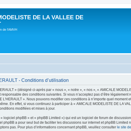
MODELISTE DE LA VALLEE DE
T
um de l'AMVH
LT - Conditions d’utilisation
AULT » (désigné ci-après par « nous », « notre », « nos », « AMICALE MODE
t responsable des conditions suivantes. Si vous n’acceptez pas d’être légalement r
'HERAULT ». Nous pouvons modifier ces conditions à n’importe quel moment et n
s-même. En effet, si vous continuez à participer à « AMICALE MODELISTE DE LA V
nditions modifiées et mises à jour.
 logiciel phpBB » et « phpBB Limited ») qui est un logiciel de forum de discussio
iel phpBB a pour seul but de faciliter les discussions sur internet et phpBB Limit
ptons pas. Pour plus d’informations concernant phpBB, veuillez consulter
le site 