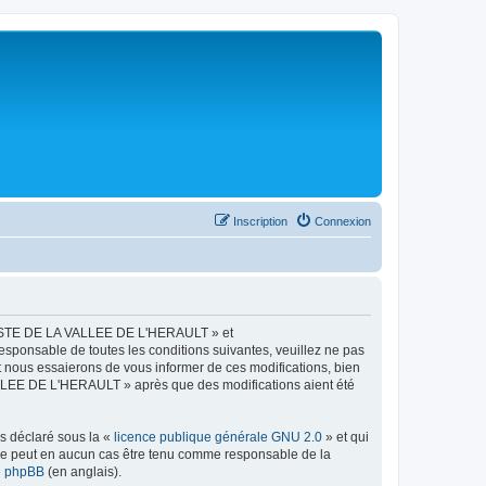
Inscription
Connexion
LISTE DE LA VALLEE DE L'HERAULT » et
esponsable de toutes les conditions suivantes, veuillez ne pas
ous essaierons de vous informer de ces modifications, bien
ALLEE DE L'HERAULT » après que des modifications aient été
ns déclaré sous la «
licence publique générale GNU 2.0
» et qui
ed ne peut en aucun cas être tenu comme responsable de la
de phpBB
(en anglais).