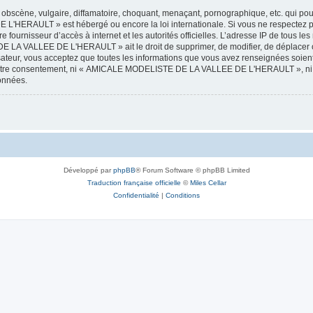
obscène, vulgaire, diffamatoire, choquant, menaçant, pornographique, etc. qui pourr
HERAULT » est hébergé ou encore la loi internationale. Si vous ne respectez p
otre fournisseur d’accès à internet et les autorités officielles. L’adresse IP de tous
 LA VALLEE DE L'HERAULT » ait le droit de supprimer, de modifier, de déplacer ou
isateur, vous acceptez que toutes les informations que vous avez renseignées soie
ans votre consentement, ni « AMICALE MODELISTE DE LA VALLEE DE L'HERAULT », ni
données.
Développé par
phpBB
® Forum Software © phpBB Limited
Traduction française officielle
©
Miles Cellar
Confidentialité
|
Conditions