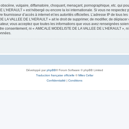
obscène, vulgaire, diffamatoire, choquant, menaçant, pornographique, etc. qui pourr
HERAULT » est hébergé ou encore la loi internationale. Si vous ne respectez p
otre fournisseur d’accès à internet et les autorités officielles. L’adresse IP de tous
 LA VALLEE DE L'HERAULT » ait le droit de supprimer, de modifier, de déplacer ou
isateur, vous acceptez que toutes les informations que vous avez renseignées soie
ans votre consentement, ni « AMICALE MODELISTE DE LA VALLEE DE L'HERAULT », ni
données.
Développé par
phpBB
® Forum Software © phpBB Limited
Traduction française officielle
©
Miles Cellar
Confidentialité
|
Conditions