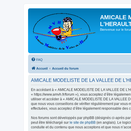
AMICALE 
L'HERAUL
Bienvenue sur le for
FAQ
Accueil
Accueil du forum
AMICALE MODELISTE DE LA VALLEE DE L'HERAU
En accédant à « AMICALE MODELISTE DE LA VALLEE DE L'HER
« https://www.amvh.fr/forum »), vous acceptez d’être légalemen
utiliser et accéder à « AMICALE MODELISTE DE LA VALLEE DE L
que nous vous conseillons de vérifier régulièrement par vou
effectuées, vous acceptez d’être légalement responsable des co
Nos forums sont développés par phpBB (désignés ci-après par «
peut être téléchargé sur
le site de phpBB
(en anglais). Le logic
conduite et du contenu que nous acceptons et que nous n’acce