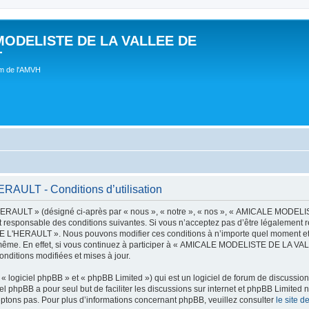
MODELISTE DE LA VALLEE DE
T
um de l'AMVH
LT - Conditions d’utilisation
AULT » (désigné ci-après par « nous », « notre », « nos », « AMICALE MODE
t responsable des conditions suivantes. Si vous n’acceptez pas d’être légalement r
'HERAULT ». Nous pouvons modifier ces conditions à n’importe quel moment et n
s-même. En effet, si vous continuez à participer à « AMICALE MODELISTE DE LA V
nditions modifiées et mises à jour.
 logiciel phpBB » et « phpBB Limited ») qui est un logiciel de forum de discussio
iel phpBB a pour seul but de faciliter les discussions sur internet et phpBB Limit
ptons pas. Pour plus d’informations concernant phpBB, veuillez consulter
le site 