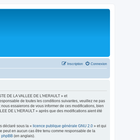
Inscription
Connexion
LISTE DE LA VALLEE DE L'HERAULT » et
esponsable de toutes les conditions suivantes, veuillez ne pas
ous essaierons de vous informer de ces modifications, bien
ALLEE DE L'HERAULT » après que des modifications aient été
ns déclaré sous la «
licence publique générale GNU 2.0
» et qui
ed ne peut en aucun cas être tenu comme responsable de la
de phpBB
(en anglais).