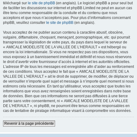
téléchargé sur
le site de phpBB
(en anglais). Le logiciel phpBB a pour seul but
de faciliter les discussions sur internet et phpBB Limited ne peut en aucun cas
être tenu comme responsable de la conduite et du contenu que nous
acceptons et que nous n’acceptons pas. Pour plus d’informations concernant
phpBB, veuillez consulter
le site de phpBB
(en anglais).
Vous acceptez de ne publier aucun contenu à caractère abusif, obscène,
vulgaire, diffamatoire, choquant, menaçant, pornographique, etc. qui pourrait
transgresser la législation de votre pays, du pays dans lequel le serveur de
« AMICALE MODELISTE DE LA VALLEE DE L'HERAULT » est hébergé ou
encore la loi internationale. Si vous ne respectez pas ces dispositions, vous
vous exposez à un bannissement immédiat et définitif et nous nous réservons
le droit d’avertir votre fournisseur d’accès à internet et les autorités officielles.
L’adresse IP de tous les messages est enregistrée afin d’aider au renforcement
de ces conditions. Vous acceptez le fait que « AMICALE MODELISTE DE LA
VALLEE DE L'HERAULT » ait le droit de supprimer, de modifier, de déplacer ou
de verrouiller n’importe quel sujet et message à n’importe quel moment si nous
estimons cela nécessaire. En tant qu’utilisateur, vous acceptez que toutes les
informations que vous avez renseignées soient enregistrées dans notre base
de données. Bien que ces informations ne seront pas diffusées à une tierce
partie sans votre consentement, ni « AMICALE MODELISTE DE LA VALLEE
DE L'HERAULT », ni phpBB, ne pourront être tenus comme responsables en
cas de tentative de piratage informatique visant à compromettre vos données.
Revenir à la page précédente