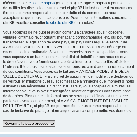
téléchargé sur
le site de phpBB
(en anglais). Le logiciel phpBB a pour seul but
de faciliter les discussions sur internet et phpBB Limited ne peut en aucun cas
être tenu comme responsable de la conduite et du contenu que nous
acceptons et que nous n’acceptons pas. Pour plus d’informations concernant
phpBB, veuillez consulter
le site de phpBB
(en anglais).
Vous acceptez de ne publier aucun contenu à caractère abusif, obscène,
vulgaire, diffamatoire, choquant, menaçant, pornographique, etc. qui pourrait
transgresser la législation de votre pays, du pays dans lequel le serveur de
« AMICALE MODELISTE DE LA VALLEE DE L'HERAULT » est hébergé ou
encore la loi internationale. Si vous ne respectez pas ces dispositions, vous
vous exposez à un bannissement immédiat et définitif et nous nous réservons
le droit d’avertir votre fournisseur d’accès à internet et les autorités officielles.
L’adresse IP de tous les messages est enregistrée afin d’aider au renforcement
de ces conditions. Vous acceptez le fait que « AMICALE MODELISTE DE LA
VALLEE DE L'HERAULT » ait le droit de supprimer, de modifier, de déplacer ou
de verrouiller n’importe quel sujet et message à n’importe quel moment si nous
estimons cela nécessaire. En tant qu’utilisateur, vous acceptez que toutes les
informations que vous avez renseignées soient enregistrées dans notre base
de données. Bien que ces informations ne seront pas diffusées à une tierce
partie sans votre consentement, ni « AMICALE MODELISTE DE LA VALLEE
DE L'HERAULT », ni phpBB, ne pourront être tenus comme responsables en
cas de tentative de piratage informatique visant à compromettre vos données.
Revenir à la page précédente