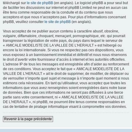
téléchargé sur
le site de phpBB
(en anglais). Le logiciel phpBB a pour seul but
de faciliter les discussions sur internet et phpBB Limited ne peut en aucun cas
être tenu comme responsable de la conduite et du contenu que nous
acceptons et que nous n’acceptons pas. Pour plus d’informations concernant
phpBB, veuillez consulter
le site de phpBB
(en anglais).
Vous acceptez de ne publier aucun contenu à caractère abusif, obscène,
vulgaire, diffamatoire, choquant, menaçant, pornographique, etc. qui pourrait
transgresser la législation de votre pays, du pays dans lequel le serveur de
« AMICALE MODELISTE DE LA VALLEE DE L'HERAULT » est hébergé ou
encore la loi internationale. Si vous ne respectez pas ces dispositions, vous
vous exposez à un bannissement immédiat et définitif et nous nous réservons
le droit d’avertir votre fournisseur d’accès à internet et les autorités officielles.
L’adresse IP de tous les messages est enregistrée afin d’aider au renforcement
de ces conditions. Vous acceptez le fait que « AMICALE MODELISTE DE LA
VALLEE DE L'HERAULT » ait le droit de supprimer, de modifier, de déplacer ou
de verrouiller n’importe quel sujet et message à n’importe quel moment si nous
estimons cela nécessaire. En tant qu’utilisateur, vous acceptez que toutes les
informations que vous avez renseignées soient enregistrées dans notre base
de données. Bien que ces informations ne seront pas diffusées à une tierce
partie sans votre consentement, ni « AMICALE MODELISTE DE LA VALLEE
DE L'HERAULT », ni phpBB, ne pourront être tenus comme responsables en
cas de tentative de piratage informatique visant à compromettre vos données.
Revenir à la page précédente