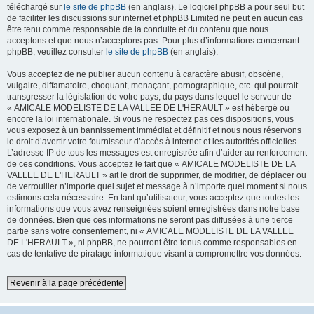
téléchargé sur
le site de phpBB
(en anglais). Le logiciel phpBB a pour seul but
de faciliter les discussions sur internet et phpBB Limited ne peut en aucun cas
être tenu comme responsable de la conduite et du contenu que nous
acceptons et que nous n’acceptons pas. Pour plus d’informations concernant
phpBB, veuillez consulter
le site de phpBB
(en anglais).
Vous acceptez de ne publier aucun contenu à caractère abusif, obscène,
vulgaire, diffamatoire, choquant, menaçant, pornographique, etc. qui pourrait
transgresser la législation de votre pays, du pays dans lequel le serveur de
« AMICALE MODELISTE DE LA VALLEE DE L'HERAULT » est hébergé ou
encore la loi internationale. Si vous ne respectez pas ces dispositions, vous
vous exposez à un bannissement immédiat et définitif et nous nous réservons
le droit d’avertir votre fournisseur d’accès à internet et les autorités officielles.
L’adresse IP de tous les messages est enregistrée afin d’aider au renforcement
de ces conditions. Vous acceptez le fait que « AMICALE MODELISTE DE LA
VALLEE DE L'HERAULT » ait le droit de supprimer, de modifier, de déplacer ou
de verrouiller n’importe quel sujet et message à n’importe quel moment si nous
estimons cela nécessaire. En tant qu’utilisateur, vous acceptez que toutes les
informations que vous avez renseignées soient enregistrées dans notre base
de données. Bien que ces informations ne seront pas diffusées à une tierce
partie sans votre consentement, ni « AMICALE MODELISTE DE LA VALLEE
DE L'HERAULT », ni phpBB, ne pourront être tenus comme responsables en
cas de tentative de piratage informatique visant à compromettre vos données.
Revenir à la page précédente