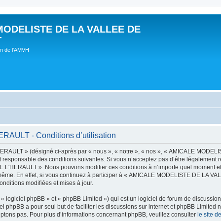
MODELISTE DE LA VALLEE DE
T
um de l'AMVH
LT - Conditions d’utilisation
AULT » (désigné ci-après par « nous », « notre », « nos », « AMICALE MODE
t responsable des conditions suivantes. Si vous n’acceptez pas d’être légalement r
'HERAULT ». Nous pouvons modifier ces conditions à n’importe quel moment et n
s-même. En effet, si vous continuez à participer à « AMICALE MODELISTE DE LA V
nditions modifiées et mises à jour.
 logiciel phpBB » et « phpBB Limited ») qui est un logiciel de forum de discussio
iel phpBB a pour seul but de faciliter les discussions sur internet et phpBB Limit
ptons pas. Pour plus d’informations concernant phpBB, veuillez consulter
le site 