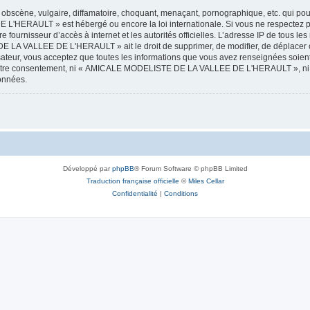
obscène, vulgaire, diffamatoire, choquant, menaçant, pornographique, etc. qui pourr
HERAULT » est hébergé ou encore la loi internationale. Si vous ne respectez p
otre fournisseur d’accès à internet et les autorités officielles. L’adresse IP de tous
 LA VALLEE DE L'HERAULT » ait le droit de supprimer, de modifier, de déplacer ou
isateur, vous acceptez que toutes les informations que vous avez renseignées soie
ans votre consentement, ni « AMICALE MODELISTE DE LA VALLEE DE L'HERAULT », ni
données.
Développé par
phpBB
® Forum Software © phpBB Limited
Traduction française officielle
©
Miles Cellar
Confidentialité
|
Conditions