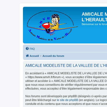
AMICALE 
L'HERAUL
Bienvenue sur le for
FAQ
Accueil
Accueil du forum
AMICALE MODELISTE DE LA VALLEE DE L'HERAU
En accédant à « AMICALE MODELISTE DE LA VALLEE DE L'HER
« https://www.amvh.fr/forum »), vous acceptez d’être légalemen
utiliser et accéder à « AMICALE MODELISTE DE LA VALLEE DE L
que nous vous conseillons de vérifier régulièrement par vou
effectuées, vous acceptez d’être légalement responsable des co
Nos forums sont développés par phpBB (désignés ci-après par «
peut être téléchargé sur
le site de phpBB
(en anglais). Le logic
conduite et du contenu que nous acceptons et que nous n’acce