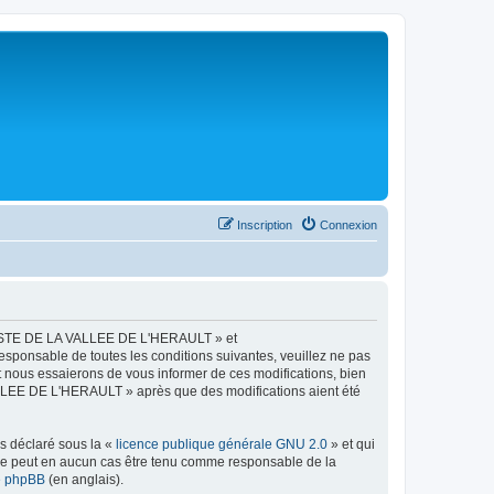
Inscription
Connexion
LISTE DE LA VALLEE DE L'HERAULT » et
esponsable de toutes les conditions suivantes, veuillez ne pas
ous essaierons de vous informer de ces modifications, bien
ALLEE DE L'HERAULT » après que des modifications aient été
ns déclaré sous la «
licence publique générale GNU 2.0
» et qui
ed ne peut en aucun cas être tenu comme responsable de la
de phpBB
(en anglais).