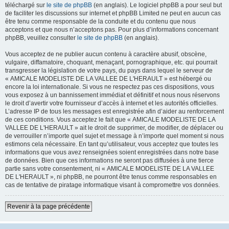
téléchargé sur
le site de phpBB
(en anglais). Le logiciel phpBB a pour seul but
de faciliter les discussions sur internet et phpBB Limited ne peut en aucun cas
être tenu comme responsable de la conduite et du contenu que nous
acceptons et que nous n’acceptons pas. Pour plus d’informations concernant
phpBB, veuillez consulter
le site de phpBB
(en anglais).
Vous acceptez de ne publier aucun contenu à caractère abusif, obscène,
vulgaire, diffamatoire, choquant, menaçant, pornographique, etc. qui pourrait
transgresser la législation de votre pays, du pays dans lequel le serveur de
« AMICALE MODELISTE DE LA VALLEE DE L'HERAULT » est hébergé ou
encore la loi internationale. Si vous ne respectez pas ces dispositions, vous
vous exposez à un bannissement immédiat et définitif et nous nous réservons
le droit d’avertir votre fournisseur d’accès à internet et les autorités officielles.
L’adresse IP de tous les messages est enregistrée afin d’aider au renforcement
de ces conditions. Vous acceptez le fait que « AMICALE MODELISTE DE LA
VALLEE DE L'HERAULT » ait le droit de supprimer, de modifier, de déplacer ou
de verrouiller n’importe quel sujet et message à n’importe quel moment si nous
estimons cela nécessaire. En tant qu’utilisateur, vous acceptez que toutes les
informations que vous avez renseignées soient enregistrées dans notre base
de données. Bien que ces informations ne seront pas diffusées à une tierce
partie sans votre consentement, ni « AMICALE MODELISTE DE LA VALLEE
DE L'HERAULT », ni phpBB, ne pourront être tenus comme responsables en
cas de tentative de piratage informatique visant à compromettre vos données.
Revenir à la page précédente